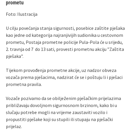
prometu
Foto: Ilustracija
U cilju povećanja stanja sigurnosti, posebice zaštite pješaka
kao jedne od kategorija najranjivijih sudionika u cestovnom
prometu, Postaja prometne policije Pula-Pola će u srijedu,
2. travnja od 7 do 13 sati, provesti prometnu akciju ”Zaštita
pješaka”.
Tijekom provođenja prometne akcije, uz nadzor obveza
vozača prema pješacima, nadzirat će se i poštuju li i pješaci
prometna pravila.
Vozače pozivamo da se obilježenim pješačkim prijelazima
približavaju dovoljnom sigurnosnom brzinom, kako bi u
slučaju potrebe mogli na vrijeme zaustaviti vozilo i
propustiti pješake koji su stupili ili stupaju na pješački
prijelaz.