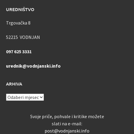
UREDNIŠTVO
Trgovačka 8
52215 VODNJAN
097 625 3331
urednik@vodnjanski.info
ARHIVA
ARHIVA
Svoje priče, pohvale i kritike možete
slati na e-mail:
post@vodnjanski.info