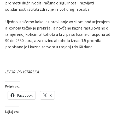
prometu dužni voditi računa o sigurnosti, razvijati
solidarnost i štititi zdravlje i život drugih osoba.
Ujedno ističemo kako je upravljanje vozilom pod utjecajem
alkohola težak je prekršaj, a novčane kazne rastu ovisno o
izmjerenoj količini alkohola u krvi pa su kazne u rasponu od
90 do 2650 eura, a za razinu alkohola iznad 1.5 promila
propisana je i kazna zatvora u trajanju do 60 dana.
IZVOR: PU ISTARSKA
Podjeli ovo:
Facebook
X
Lajkaj ovo: