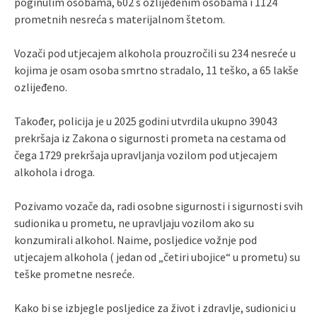
poginulim osobama, 602 s ozlijeđenim osobama i 1124
prometnih nesreća s materijalnom štetom.
Vozači pod utjecajem alkohola prouzročili su 234 nesreće u
kojima je osam osoba smrtno stradalo, 11 teško, a 65 lakše
ozlijeđeno.
Također, policija je u 2025 godini utvrdila ukupno 39043
prekršaja iz Zakona o sigurnosti prometa na cestama od
čega 1729 prekršaja upravljanja vozilom pod utjecajem
alkohola i droga.
Pozivamo vozače da, radi osobne sigurnosti i sigurnosti svih
sudionika u prometu, ne upravljaju vozilom ako su
konzumirali alkohol. Naime, posljedice vožnje pod
utjecajem alkohola ( jedan od „četiri ubojice“ u prometu) su
teške prometne nesreće.
Kako bi se izbjegle posljedice za život i zdravlje, sudionici u