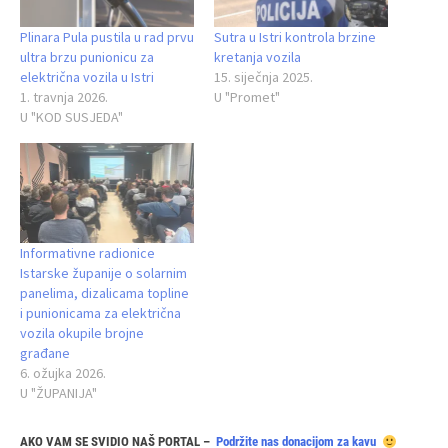
Plinara Pula pustila u rad prvu
Sutra u Istri kontrola brzine
ultra brzu punionicu za
kretanja vozila
električna vozila u Istri
15. siječnja 2025.
1. travnja 2026.
U "Promet"
U "KOD SUSJEDA"
Informativne radionice
Istarske županije o solarnim
panelima, dizalicama topline
i punionicama za električna
vozila okupile brojne
građane
6. ožujka 2026.
U "ŽUPANIJA"
AKO VAM SE SVIDIO NAŠ PORTAL –
Podržite nas donacijom za kavu