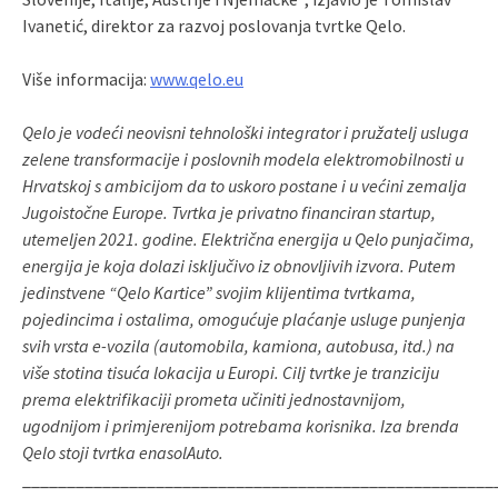
Ivanetić, direktor za razvoj poslovanja tvrtke Qelo.
Više informacija:
www.qelo.eu
Qelo je vodeći neovisni tehnološki integrator i pružatelj usluga
zelene transformacije i poslovnih modela elektromobilnosti u
Hrvatskoj s ambicijom da to uskoro postane i u većini zemalja
Jugoistočne Europe. Tvrtka je privatno financiran startup,
utemeljen 2021. godine. Električna energija u Qelo punjačima,
energija je koja dolazi isključivo iz obnovljivih izvora. Putem
jedinstvene “Qelo Kartice” svojim klijentima tvrtkama,
pojedincima i ostalima, omogućuje plaćanje usluge punjenja
svih vrsta e-vozila (automobila, kamiona, autobusa, itd.) na
više stotina tisuća lokacija u Europi. Cilj tvrtke je tranziciju
prema elektrifikaciji prometa učiniti jednostavnijom,
ugodnijom i primjerenijom potrebama korisnika. Iza brenda
Qelo stoji tvrtka enasolAuto.
_____________________________________________________