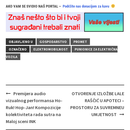
AKO VAM SE SVIDIO NAŠ PORTAL –
Podržite nas donacijom za kavu
OBJAVLJENO U
GOSPODARSTVO
PROMET
OZNAČENO
ELEKTROMOBILNOST
PUNIONICE ZA ELEKTRIČNA
VOZILA
Navigacija
Premijera audio
OTVORENJE IZLOŽBE LALE
objava
vizualnog performansa Ho-
RAŠČIĆ U APOTECI –
Ruk! Hop-Jan! Kompozicije
PROSTORU ZA SUVREMNEU
kolektiviteta rada sutra na
UMJETNOST
Maloj sceni INK