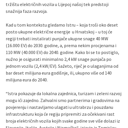
tržištu električnih vozila u Lijepoj našoj tek predstoji
snažnija faza razvoja.
Kad u tom kontekstu gledamo Istru – koja troši oko deset
posto ukupne električne energije u Hrvatskoj – u toj će
regiji trebati instalirati punjače ukupne snage 40 MW
(16.000 EV) do 2030. godine, a, prema nekim procjenama i
110 MW (40.000 EV) do 2040. godine. Kako bi se to postiglo,
nužno je osigurati minimalno 2,4 kW snage punjača po
jednom vozilu (2,4 kW/EV). Sažeto, riječ je o ulaganjima od
bar deset milijuna eura godišnje, ili, ukupno više od 140
milijuna eura do 2040.
“Istra pokazuje da lokalna zajednica, turizam i zeleni razvoj
mogu ići zajedno. Zahvalni smo partnerima i gradovima na
povjerenju i nastavljamo ulagati u ultrabrzu i pouzdanu
infrastrukturu koja će regiju pripremiti za očekivani rast
broja električnih vozila kojih svake godine sve više dolazi iz
Slovenije, Italije, Austrije i Njemačke“, izjavio je Tomislav