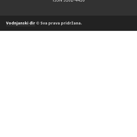
Vodnjanski đir
© Sva prava pridržana.