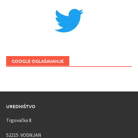
GOOGLE OGLAŠAVANJE
UREDNIŠTVO
Trgovačka 8
52215 VODNJAN