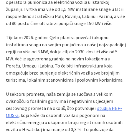
operatora punionica za električna vozila u Istarskoj
županiji. Tvrtka ima više od 1,5 MW instalirane snage u Istri
raspoređeno strateški u Puli, Rovinju, Labinu i Pazinu, a više
od 80 posto čine ultrabrzi punjači snage 150 kW i više.
Tijekom 2026. godine Qelo planira povećati ukupnu
instaliranu snagu na svojim punjačima u našoj najzapadnijoj
regiji na više od 3 MW, dok je cilj do 2030. dostići više od 5
MW. Već je ugovorena gradnja na novim lokacijama u
Poreču, Umagu i Labinu. To će biti infrastruktura koja
omogućuje brzo punjenje električnih vozila sve brojnijim
turistima, lokalnim stanovnicima i poslovnim korisnicima.
U sektoru prometa, naša zemlja se suočava s velikom
ovisnošću o fosilnim gorivima i negativnim utjecajem
cestovnog prometa na okoliš, što potvrđuje i
studija HEP-
ODS-a
, koja kaže da osobnih vozila s pogonom na
električnu energiju u ukupnom broju registriranih osobnih
vozila u Hrvatskoj ima manje od 0,3 %. To pokazuje da