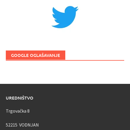
GOOGLE OGLAŠAVANJE
UREDNIŠTVO
Trgovačka 8
52215 VODNJAN