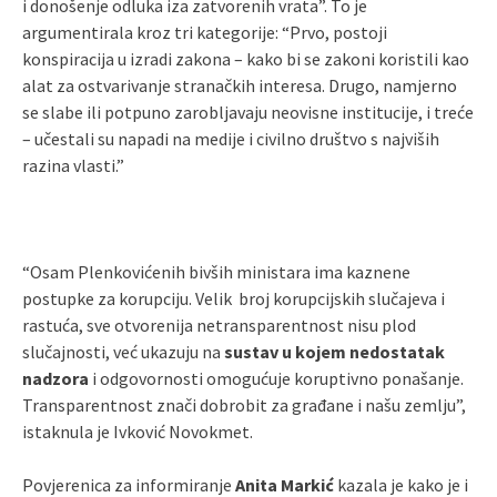
i donošenje odluka iza zatvorenih vrata”. To je
argumentirala kroz tri kategorije: “Prvo, postoji
konspiracija u izradi zakona – kako bi se zakoni koristili kao
alat za ostvarivanje stranačkih interesa. Drugo, namjerno
se slabe ili potpuno zarobljavaju neovisne institucije, i treće
– učestali su napadi na medije i civilno društvo s najviših
razina vlasti.”
“Osam Plenkovićenih bivših ministara ima kaznene
postupke za korupciju. Velik broj korupcijskih slučajeva i
rastuća, sve otvorenija netransparentnost nisu plod
slučajnosti, već ukazuju na
sustav u kojem nedostatak
nadzora
i odgovornosti omogućuje koruptivno ponašanje.
Transparentnost znači dobrobit za građane i našu zemlju”,
istaknula je Ivković Novokmet.
Povjerenica za informiranje
Anita Markić
kazala je kako je i