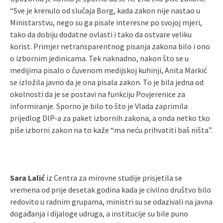
“Sve je krenulo od slučaja Borg, kada zakon nije nastao u
Ministarstvu, nego su ga pisale interesne po svojoj mjeri,
tako da dobiju dodatne ovlasti i tako da ostvare veliku
korist. Primjer netransparentnog pisanja zakona bilo i ono
o izbornim jedinicama. Tek naknadno, nakon što se u
medijima pisalo o čuvenom medijskoj kuhinji, Anita Markić
se izložila javno da je ona pisala zakon. To je bila jedna od
okolnosti da je se postavi na funkciju Povjerenice za
informiranje. Sporno je bilo to što je Vlada zaprimila
prijedlog DIP-a za paket izbornih zakona, a onda netko tko
piše izborni zakon na to kaže “ma neću prihvatiti baš ništa”.
Sara Lalić
iz Centra za mirovne studije prisjetila se
vremena od prije desetak godina kada je civilno društvo bilo
redovito u radnim grupama, ministri su se odazivali na javna
događanja i dijaloge udruga, a institucije su bile puno