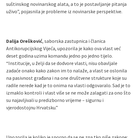
suštinskog novinarskog alata, a to je postavljanje pitanja
uživo”, pojasnila je probleme iz novinarske perspektive.
Dalija Orešković
, saborska zastupnica i članica
Antikorupcijskog Vijeća, upozorila je kako ova vlast već
deset godina uzima komandu jedno po jedno tijelo.
“Institucije, u želji da se dodvore vlasti, nisu obavljale
zadaće onako kako zakon im to nalaže, a vlast se oslonila
na pasivnost građana i na one društvene strukture koje su
radile nerede kad je to onima na vlasti odgovaralo. Sad je to
izmaklo kontroli i vlast više se ne može zalagati za ono što
su najavljivali u predizborno vrijeme – sigurnu i
vjerodostojnu Hrvatsku.”
Upozorila je koliko je sporno da se ne zna tko piše zakone: