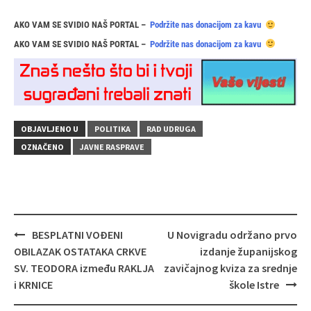
AKO VAM SE SVIDIO NAŠ PORTAL –
Podržite nas donacijom za kavu
AKO VAM SE SVIDIO NAŠ PORTAL –
Podržite nas donacijom za kavu
OBJAVLJENO U
POLITIKA
RAD UDRUGA
OZNAČENO
JAVNE RASPRAVE
Navigacija
BESPLATNI VOĐENI
U Novigradu održano prvo
objava
OBILAZAK OSTATAKA CRKVE
izdanje županijskog
SV. TEODORA između RAKLJA
zavičajnog kviza za srednje
i KRNICE
škole Istre