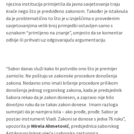
njezina institucija primijetila da javna savjetovanja traju
kraće nego što je predviđeno zakonom. Također je istaknula
da je problematično to što je u izvješćima o provedenim
savjetovanjima velik broj primjedbi ostavljen samo s
oznakom “primljeno na znanje”, umjesto da se komentar
odbije ili prihvati uz odgovarajuću argumentaciju.
“Sabor danas služi kako bi potvrdio ono što je premijer
zamislio. Ne poštuju se zakonske procedure donošenja
zakona. Nedavno smo imali kršenje procedure prilikom
donošenja jednog organskog zakona, kada je predsjednik
Sabora rekao da je zakon donesen, a zapravo nije bilo
dovoljno ruku da se takav zakon donese. Imam razloga
sumnjati da je namjera bila – ako prođe, prođe. Sabor je
postao instrument Vladi. Zakoni se donose s jedva 76 ruku”,
upozorila je
Mirela Ahmetović
, predsjednica saborskog
Antikorupcijskog vijeća i saborska zastupnica.