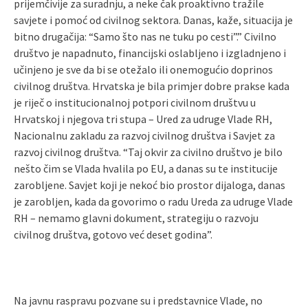
prijemčivije za suradnju, a neke čak proaktivno tražile
savjete i pomoć od civilnog sektora. Danas, kaže, situacija je
bitno drugačija: “Samo što nas ne tuku po cesti”.” Civilno
društvo je napadnuto, financijski oslabljeno i izgladnjeno i
učinjeno je sve da bi se otežalo ili onemogućio doprinos
civilnog društva. Hrvatska je bila primjer dobre prakse kada
je riječ o institucionalnoj potpori civilnom društvu u
Hrvatskoj i njegova tri stupa – Ured za udruge Vlade RH,
Nacionalnu zakladu za razvoj civilnog društva i Savjet za
razvoj civilnog društva. “Taj okvir za civilno društvo je bilo
nešto čim se Vlada hvalila po EU, a danas su te institucije
zarobljene. Savjet koji je nekoć bio prostor dijaloga, danas
je zarobljen, kada da govorimo o radu Ureda za udruge Vlade
RH – nemamo glavni dokument, strategiju o razvoju
civilnog društva, gotovo već deset godina”.
Na javnu raspravu pozvane su i predstavnice Vlade, no