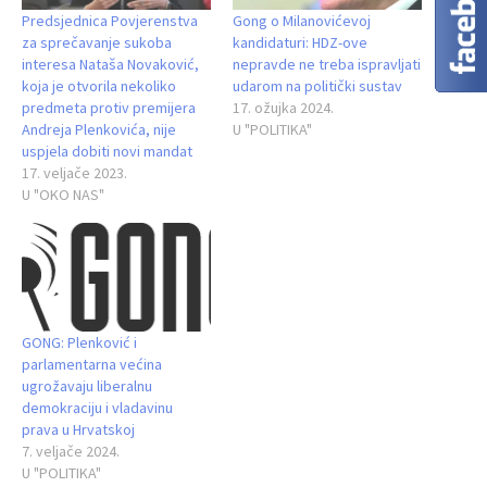
Predsjednica Povjerenstva
Gong o Milanovićevoj
za sprečavanje sukoba
kandidaturi: HDZ-ove
interesa Nataša Novaković,
nepravde ne treba ispravljati
koja je otvorila nekoliko
udarom na politički sustav
predmeta protiv premijera
17. ožujka 2024.
Andreja Plenkovića, nije
U "POLITIKA"
uspjela dobiti novi mandat
17. veljače 2023.
U "OKO NAS"
GONG: Plenković i
parlamentarna većina
ugrožavaju liberalnu
demokraciju i vladavinu
prava u Hrvatskoj
7. veljače 2024.
U "POLITIKA"