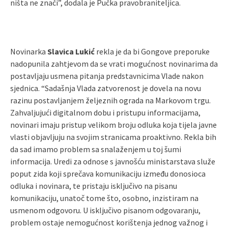
ništa ne znači”, dodala je Pučka pravobraniteljica.
Novinarka
Slavica Lukić
rekla je da bi Gongove preporuke
nadopunila zahtjevom da se vrati mogućnost novinarima da
postavljaju usmena pitanja predstavnicima Vlade nakon
sjednica. “Sadašnja Vlada zatvorenost je dovela na novu
razinu postavljanjem željeznih ograda na Markovom trgu.
Zahvaljujući digitalnom dobu i pristupu informacijama,
novinari imaju pristup velikom broju odluka koja tijela javne
vlasti objavljuju na svojim stranicama proaktivno. Rekla bih
da sad imamo problem sa snalaženjem u toj šumi
informacija. Uredi za odnose s javnošću ministarstava služe
poput zida koji sprečava komunikaciju između donosioca
odluka i novinara, te pristaju isključivo na pisanu
komunikaciju, unatoč tome što, osobno, inzistiram na
usmenom odgovoru. U isključivo pisanom odgovaranju,
problem ostaje nemogućnost korištenja jednog važnog i