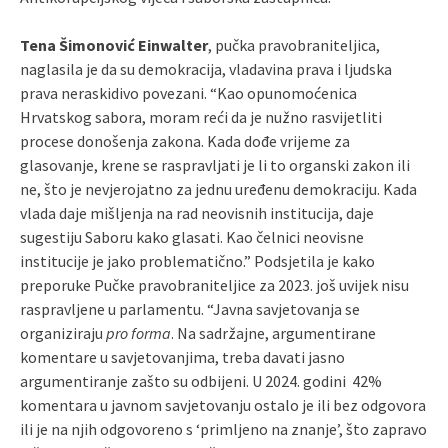
Tena Šimonović Einwalter
, pučka pravobraniteljica,
naglasila je da su demokracija, vladavina prava i ljudska
prava neraskidivo povezani. “Kao opunomoćenica
Hrvatskog sabora, moram reći da je nužno rasvijetliti
procese donošenja zakona. Kada dođe vrijeme za
glasovanje, krene se raspravljati je li to organski zakon ili
ne, što je nevjerojatno za jednu uređenu demokraciju. Kada
vlada daje mišljenja na rad neovisnih institucija, daje
sugestiju Saboru kako glasati. Kao čelnici neovisne
institucije je jako problematično.” Podsjetila je kako
preporuke Pučke pravobraniteljice za 2023. još uvijek nisu
raspravljene u parlamentu. “Javna savjetovanja se
organiziraju
pro forma
. Na sadržajne, argumentirane
komentare u savjetovanjima, treba davati jasno
argumentiranje zašto su odbijeni. U 2024. godini 42%
komentara u javnom savjetovanju ostalo je ili bez odgovora
ili je na njih odgovoreno s ‘primljeno na znanje’, što zapravo