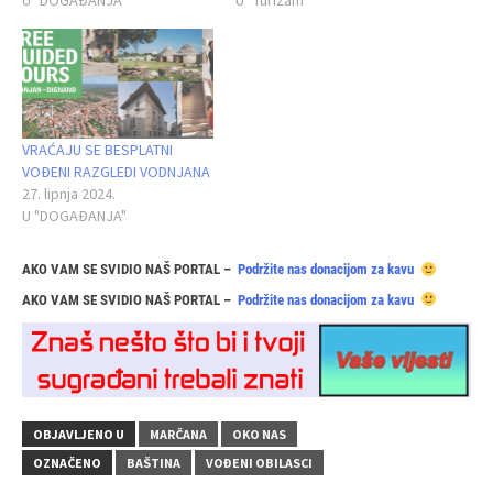
U "DOGAĐANJA"
U "Turizam"
VRAĆAJU SE BESPLATNI
VOĐENI RAZGLEDI VODNJANA
27. lipnja 2024.
U "DOGAĐANJA"
AKO VAM SE SVIDIO NAŠ PORTAL –
Podržite nas donacijom za kavu
AKO VAM SE SVIDIO NAŠ PORTAL –
Podržite nas donacijom za kavu
OBJAVLJENO U
MARČANA
OKO NAS
OZNAČENO
BAŠTINA
VOĐENI OBILASCI