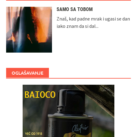
SAMO SA TOBOM
Znaš, kad padne mrak i ugasi se dan
iako znam da si dal...
OGLAŠAVANJE