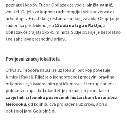
poznate i kao Sv. Tudor. Obilazak će voditi
Siniša Pamić
,
voditelj Odjela za kopnenu arheologiju i viši konzervator
arheolog iz Hrvatskog restauratorskog zavoda. Okupljanje
sudionika predviđeno je u
11 sati na trgu u Raklju
, a
obilazak će trajati oko 45 minuta. Sudjelovanje je besplatno
i ne zahtijeva prethodnu prijavu.
Povijesni značaj lokaliteta
Crkva sv. Teodora nalazi se uz lokalni put koji povezuje
Krnicu i Rakalj. Riječ je o jednobrodnoj građevini pravilne
orijentacije, s kvadratnim gotičkim svetištem upisanim u
polukružnu apsidu. Lokalitet je poznat po pronalasku
zavjetnih žrtvenika posvećenih histarskom božanstvu
Melosoku
, od kojih su dva pronađena uz crkvu, a tri u
obližnjoj jami Golubinčini.