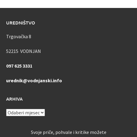
UREDNIŠTVO
Trgovačka 8
52215 VODNJAN
097 625 3331
urednik@vodnjanski.info
ARHIVA
ARHIVA
Svoje priče, pohvale i kritike možete