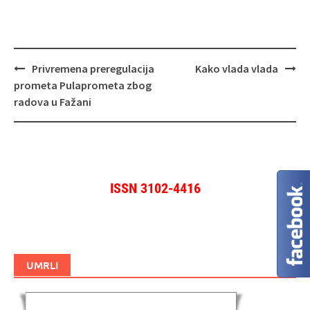
Navigacija
Privremena preregulacija
Kako vlada vlada
objava
prometa Pulaprometa zbog
radova u Fažani
ISSN 3102-4416
UMRLI