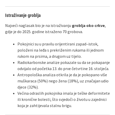
Istraživanje groblja
Najveći naglasak bio je na istraživanju
groblja oko crkve
,
gdje je do 2025. godine istraženo 70 grobova.
Pokojnici su u pravilu orijentirani zapad–istok,
položeni na leđa s prekriženim rukama ili jednom
rukom na prsima, a drugom uz tijelo.
Radiokarbonske analize pokazale su da se pokapanje
odvijalo od početka 13. do prve četvrtine 16. stoljeća.
Antropološka analiza otkrila je da je pokopano više
muškaraca (50%) nego žena (18%), uz značajan udio
djece (32%).
Većina odraslih pokojnika imala je teške deformitete
ili kronične bolesti, što svjedoči o životu u zajednici
koja je zahtijevala stalnu brigu.