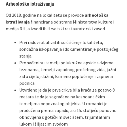
Arheološka istraživanja
Od 2018. godine na lokalitetu se provode
arheološka
istraživanja
financirana od strane Ministarstva kulture i
medija RH, a izvodi ih Hrvatski restauratorski zavod.
Prvi radovi obuhvatili su čišćenje lokaliteta,
sondažna iskopavanja i dokumentiranje postojećeg
stanja.
Pronađeni su temelji polukružne apside s dvjema
lezenama, temelji zapadnog pročelnog zida, južni
zid u cijeloj dužini, kameno popločenje i vapnena
podnica.
Utvrđeno je da je prva crkva bila kraća za gotovo 8
metara te da je sagrađena na kasnoantičkim
temeljima nepoznatog objekta. U romanici je
produžena prema zapadu, a u 15. stoljeću ponovno
obnovljena s gotičkim svetištem, trijumfalnim
lukom i šiljastim svodom.