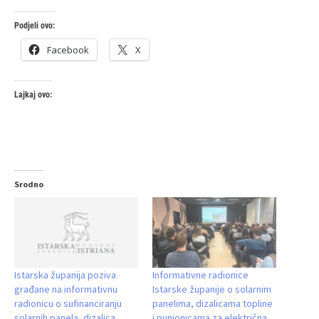
Podjeli ovo:
Facebook
X
Lajkaj ovo:
Srodno
Istarska županija poziva
Informativne radionice
građane na informativnu
Istarske županije o solarnim
radionicu o sufinanciranju
panelima, dizalicama topline
solarnih panela, dizalica
i punionicama za električna