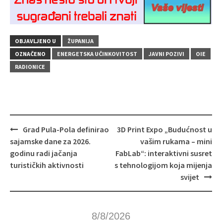
OBJAVLJENO U
ŽUPANIJA
OZNAČENO
ENERGETSKA UČINKOVITOST
JAVNI POZIVI
OIE
RADIONICE
Navigacija
Grad Pula-Pola definirao
3D Print Expo „Budućnost u
objava
sajamske dane za 2026.
vašim rukama – mini
godinu radi jačanja
FabLab“: interaktivni susret
turističkih aktivnosti
s tehnologijom koja mijenja
svijet
8/8/2026