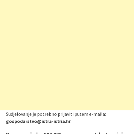
Sudjelovanje je potrebno prijaviti putem e‑maila:
gospodarstvo@istra-istria.hr
.