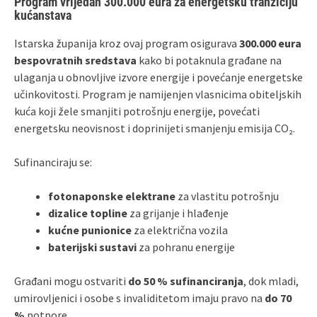
Program vrijedan 300.000 eura za energetsku tranziciju
kućanstava
Istarska županija kroz ovaj program osigurava
300.000 eura
bespovratnih sredstava
kako bi potaknula građane na
ulaganja u obnovljive izvore energije i povećanje energetske
učinkovitosti. Program je namijenjen vlasnicima obiteljskih
kuća koji žele smanjiti potrošnju energije, povećati
energetsku neovisnost i doprinijeti smanjenju emisija CO₂.
Sufinanciraju se:
fotonaponske elektrane
za vlastitu potrošnju
dizalice topline
za grijanje i hlađenje
kućne punionice
za električna vozila
baterijski sustavi
za pohranu energije
Građani mogu ostvariti
do 50 % sufinanciranja
, dok mladi,
umirovljenici i osobe s invaliditetom imaju pravo na
do 70
%
potpore.