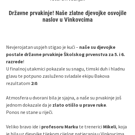
Državne prvakinje! Naše zlatne djevojke osvojile
naslov u Vinkovcima
Nevjerojatan uspjeh stigao je kući –
naše su djevojke
postale državne prvakinje Školskog prvenstva za 5. i 6.
razrede
!
U finalnoj utakmici pokazale su snagu, timski duh i hladnu
glavu te potpuno zasluženo svladale ekipu Đakova
rezultatom
2:0
.
Atmosfera u dvorani bila je sjajna, a naše su prvakinje još
jednom dokazale da je
zlato otišlo u prave ruke
.
Ponos ne stane u riječi.
Veliko bravo ide i
profesoru Marku
te trenerici
Mikeli
, koja
je bila uz djevojke tijekom cijelog natjecanja u Vinkovcima.