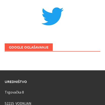
GOOGLE OGLAŠAVANJE
UREDNIŠTVO
Trgovačka 8
52215 VODNJAN