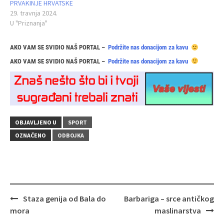
PRVAKINJE HRVATSKE
29. travnja 2024.
U "Priznanja"
AKO VAM SE SVIDIO NAŠ PORTAL –
Podržite nas donacijom za kavu
AKO VAM SE SVIDIO NAŠ PORTAL –
Podržite nas donacijom za kavu
OBJAVLJENO U
SPORT
OZNAČENO
ODBOJKA
Navigacija
Staza genija od Bala do
Barbariga – srce antičkog
objava
mora
maslinarstva