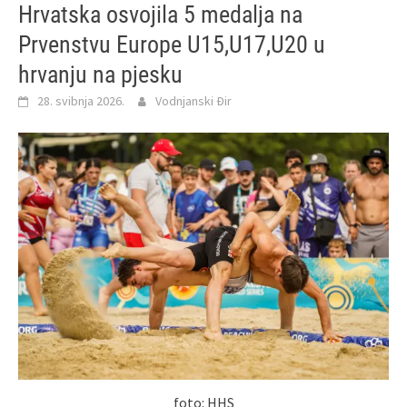
Hrvatska osvojila 5 medalja na
Prvenstvu Europe U15,U17,U20 u
hrvanju na pjesku
28. svibnja 2026.
Vodnjanski Đir
foto: HHS