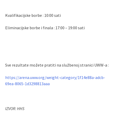
Kvalifikacijske borbe : 10:00 sati
Eliminacijske borbe i finala : 17:00 – 19:00 sati
Sve rezultate možete pratiti na službenoj stranici UWW-a :
https://arena.uww.org/weight-category/1f14e88a-adcb-
69ea-8065-1d3298813aaa
IZVOR: HHS