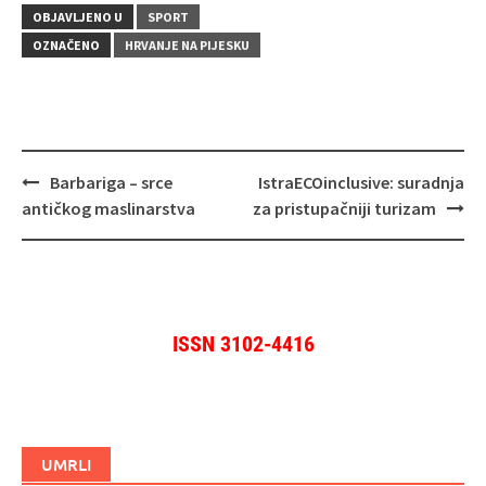
OBJAVLJENO U
SPORT
OZNAČENO
HRVANJE NA PIJESKU
Navigacija
Barbariga – srce
IstraECOinclusive: suradnja
objava
antičkog maslinarstva
za pristupačniji turizam
ISSN 3102-4416
UMRLI