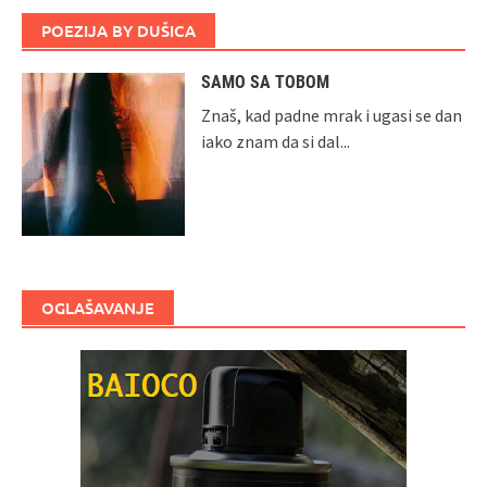
POEZIJA BY DUŠICA
SAMO SA TOBOM
Znaš, kad padne mrak i ugasi se dan
iako znam da si dal...
OGLAŠAVANJE