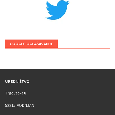
GOOGLE OGLAŠAVANJE
UREDNIŠTVO
Trgovačka 8
52215 VODNJAN