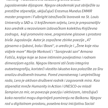
jugoslavenske dijaspore. Njegov akademski put obilježile su
prestižne stipendije, uključujući Erasmus Mundus EMMIR
master program i Fulbright istraživački boravak na St. Louis
University u SAD-u. U književnom svijetu, Lero je prepoznatljiv
kao urednik u nezavisnom izdavačkom kolektivu Književna
zadruga, koji promovira nove, progresivne glasove s prostora
bivše Jugoslavije. Autor je zapažene zbirke poezije „47
pjesama o ljubavi, bolu i Bosni“, a uredio je i „Žene koje nisu
vidjele more” Marije Marković i “Sarajevski san” Armana
Fatića, knjige koje se bave intimnim povijestima i rodnom
dimenzijom egzila. Njegov literarni stil često integrira
autoetnografiju, koristeći vlastito iskustvo kao polazište za širu
analizu društvenih trauma. Pored znanstvenog i umjetničkog
rada, Lero je aktivan društveni radnik i zagovornik mira. Kao
stipendist mreže Humanity in Action i UNESCO-ov mladi
šampion za mir, on povezuje poeziju i aktivizam, istražujući
kako narativi mogu doprinijeti pomirenju na Balkanu. Njegov
rad u digitalnom prostoru, posebno kroz inicijativu Social