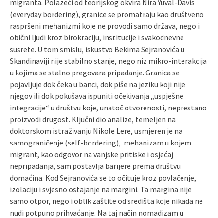
migranta. Polazeći od teorijskog okvira Nira Yuval-Davis
(everyday bordering), granice se promatraju kao društveno
raspršeni mehanizmi koje ne provodi samo država, nego i
obični ljudi kroz birokraciju, institucije i svakodnevne
susrete. U tom smislu, iskustvo Bekima Sejranovića u
Skandinaviji nije stabilno stanje, nego niz mikro-interakcija
u kojima se stalno pregovara pripadanje. Granica se
pojavljuje dok čeka u banci, dok piše na jeziku koji nije
njegov ili dok pokušava ispuniti očekivanja „uspješne
integracije“ u društvu koje, unatoč otvorenosti, neprestano
proizvodi drugost. Ključni dio analize, temeljen na
doktorskom istraživanju Nikole Lere, usmjeren je na
samograničenje (self-bordering), mehanizam u kojem
migrant, kao odgovor na vanjske pritiske i osjećaj
nepripadanja, sam postavlja barijere prema društvu
domaćina. Kod Sejranovića se to očituje kroz povlačenje,
izolaciju i svjesno ostajanje na margini. Ta margina nije
samo otpor, nego i oblik zaštite od središta koje nikada ne
nudi potpuno prihvaćanje. Na taj način nomadizam u