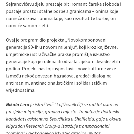
Sejranovićevu djelu prestaje biti romantičarska sloboda i
postaje prostor stalne borbe s granicama – onima koje
nameće država i onima koje, kao rezultat te borbe, on
nameće samom sebi.
Ovaj je program dio projekta „Novokomponovani:
generacija 90-ih u novom mileniju“, koji kroz književne,
umjetničke i istraživačke prakse promišlja iskustvo
generacije koja je rođena ili odrasla tijekom devedesetih
godina. Projekt nastoji uspostaviti nove kulturne veze
između nekoć povezanih gradova, gradeći dijalog na
antiratnim, antinacionalističkim i solidarističkim
vrijednostima.
Nikola Lero
je istraživač i književnik čiji se rad fokusira na
presjeke migracija, granica i mjesta. Trenutno je doktorski
kandidat i asistent na Sveučilištu u Sheffieldu, gdje u okviru
Migration Research Group-a istražuje transnacionalni
“homing” i svakodnevno iskustvo granica unutar