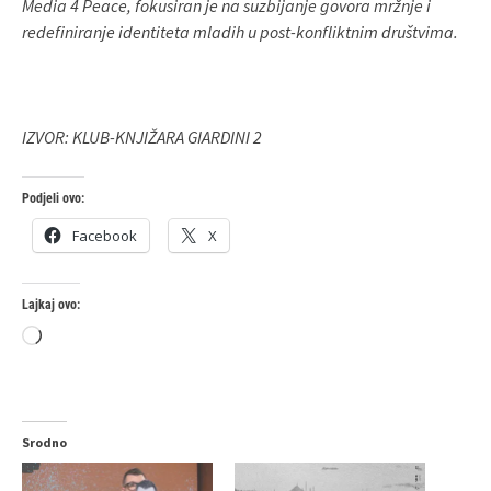
Media 4 Peace, fokusiran je na suzbijanje govora mržnje i
redefiniranje identiteta mladih u post-konfliktnim društvima.
IZVOR: KLUB-KNJIŽARA GIARDINI 2
Podjeli ovo:
Facebook
X
Lajkaj ovo:
Loading…
Srodno