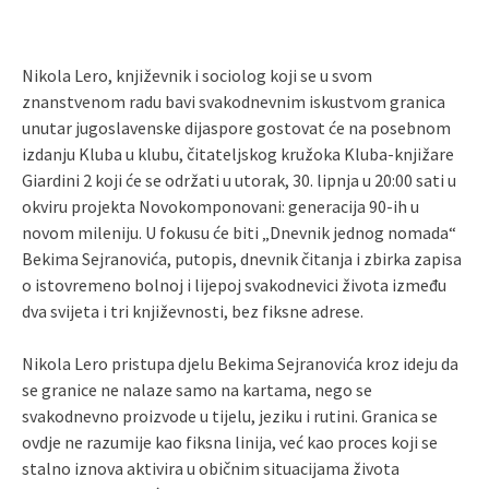
Nikola Lero, književnik i sociolog koji se u svom
znanstvenom radu bavi svakodnevnim iskustvom granica
unutar jugoslavenske dijaspore gostovat će na posebnom
izdanju Kluba u klubu, čitateljskog kružoka Kluba-knjižare
Giardini 2 koji će se održati u utorak, 30. lipnja u 20:00 sati u
okviru projekta Novokomponovani: generacija 90-ih u
novom mileniju. U fokusu će biti „Dnevnik jednog nomada“
Bekima Sejranovića, putopis, dnevnik čitanja i zbirka zapisa
o istovremeno bolnoj i lijepoj svakodnevici života između
dva svijeta i tri književnosti, bez fiksne adrese.
Nikola Lero pristupa djelu Bekima Sejranovića kroz ideju da
se granice ne nalaze samo na kartama, nego se
svakodnevno proizvode u tijelu, jeziku i rutini. Granica se
ovdje ne razumije kao fiksna linija, već kao proces koji se
stalno iznova aktivira u običnim situacijama života