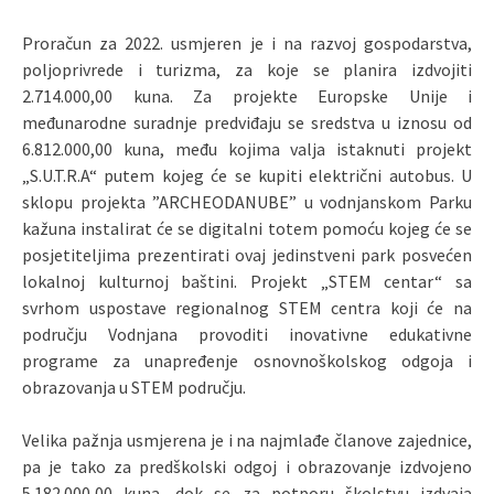
Proračun za 2022. usmjeren je i na razvoj gospodarstva,
poljoprivrede i turizma, za koje se planira izdvojiti
2.714.000,00 kuna. Za projekte Europske Unije i
međunarodne suradnje predviđaju se sredstva u iznosu od
6.812.000,00 kuna, među kojima valja istaknuti projekt
„S.U.T.R.A“ putem kojeg će se kupiti električni autobus. U
sklopu projekta ”ARCHEODANUBE” u vodnjanskom Parku
kažuna instalirat će se digitalni totem pomoću kojeg će se
posjetiteljima prezentirati ovaj jedinstveni park posvećen
lokalnoj kulturnoj baštini.
Projekt „STEM centar“ sa
svrhom uspostave
regionaln
og
STEM cent
ra
koji će na
području Vodnjana provoditi inovativne edukativne
programe za unapređenje osnovnoškolskog odgoja i
obrazovanja u STEM području
.
Velika pažnja usmjerena je i na najmlađe članove zajednice,
pa je tako za predškolski odgoj i obrazovanje izdvojeno
5.182.000,00 kuna, dok se za potporu školstvu izdvaja