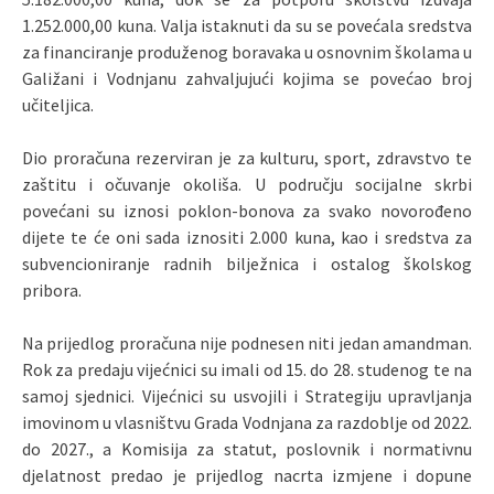
1.252.000,00 kuna. Valja istaknuti da su se povećala sredstva
za financiranje produženog boravaka u osnovnim školama u
Galižani i Vodnjanu zahvaljujući kojima se povećao broj
učiteljica.
Dio proračuna rezerviran je za kulturu, sport, zdravstvo te
zaštitu i očuvanje okoliša. U području socijalne skrbi
povećani su iznosi poklon-bonova za svako novorođeno
dijete te će oni sada iznositi 2.000 kuna, kao i sredstva za
subvencioniranje radnih bilježnica i ostalog školskog
pribora.
Na prijedlog proračuna nije podnesen niti jedan amandman
.
Rok za
predaju vijećnici
su
imali od 15. do 28.
studenog
te na
samoj sjednici.
Vijećnici su usvojili i S
trategij
u
upravljanja
imovinom u vlasništvu Grada Vodnjana
za razdoblje od 2022.
do 2027.
, a
Komisija
za statut, poslovnik i normativnu
djelatnost
predao
je prijedlog nacrta izmjene i dopune