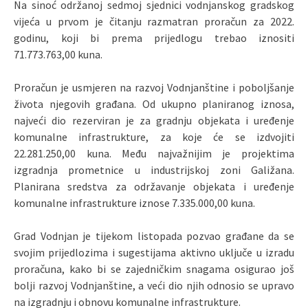
Na sinoć održanoj sedmoj sjednici vodnjanskog gradskog
vijeća u prvom je čitanju razmatran proračun za 2022.
godinu, koji bi prema prijedlogu trebao iznositi
71.773.763,00 kuna.
Proračun je usmjeren na razvoj Vodnjanštine i poboljšanje
života njegovih građana. Od ukupno planiranog iznosa,
najveći dio rezerviran je za gradnju objekata i uređenje
komunalne infrastrukture, za koje će se izdvojiti
22.281.250,00 kuna. Među najvažnijim je projektima
izgradnja prometnice u industrijskoj zoni Galižana.
Planirana sredstva za održavanje objekata i uređenje
komunalne infrastrukture iznose 7.335.000,00 kuna.
Grad Vodnjan je tijekom listopada pozvao građane da se
svojim prijedlozima i sugestijama aktivno uključe u izradu
proračuna, kako bi se zajedničkim snagama osigurao još
bolji razvoj Vodnjanštine
, a v
eći dio njih odnosio se upravo
na izgradnju i obnovu komunalne infrastrukture
.