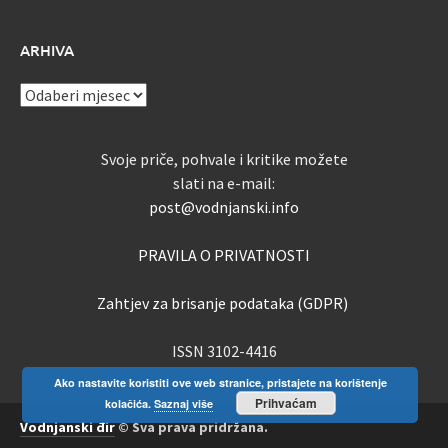
ARHIVA
ARHIVA
Svoje priče, pohvale i kritike možete
slati na e-mail:
post@vodnjanski.info
PRAVILA O PRIVATNOSTI
Zahtjev za brisanje podataka (GDPR)
ISSN 3102-4416
Ako nastavite koristiti ove web stranice, pristajete na korištenje
Prihvaćam
kolačića.
Saznaj više
Vodnjanski đir
© Sva prava pridržana.