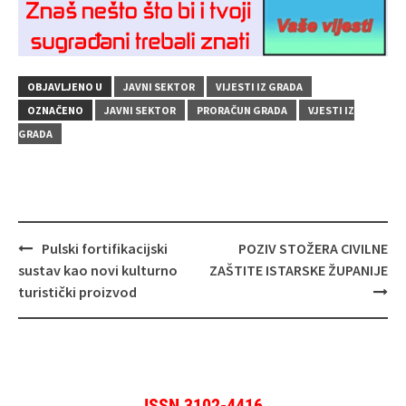
OBJAVLJENO U
JAVNI SEKTOR
VIJESTI IZ GRADA
OZNAČENO
JAVNI SEKTOR
PRORAČUN GRADA
VJESTI IZ
GRADA
Navigacija
Pulski fortifikacijski
POZIV STOŽERA CIVILNE
objava
sustav kao novi kulturno
ZAŠTITE ISTARSKE ŽUPANIJE
turistički proizvod
ISSN 3102-4416