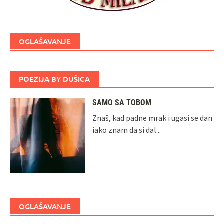
OGLAŠAVANJE
POEZIJA BY DUŠICA
SAMO SA TOBOM
Znaš, kad padne mrak i ugasi se dan
iako znam da si dal...
OGLAŠAVANJE