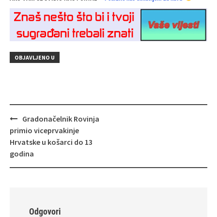
OBJAVLJENO U
Navigacija
Gradonačelnik Rovinja
objava
primio viceprvakinje
Hrvatske u košarci do 13
godina
Odgovori