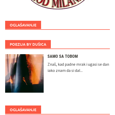
OGLAŠAVANJE
POEZIJA BY DUŠICA
SAMO SA TOBOM
Znaš, kad padne mrak i ugasi se dan
iako znam da si dal...
OGLAŠAVANJE