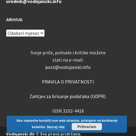
urednik@vodnjanski.info
ARHIVA
ARHIVA
Svoje priče, pohvale i kritike možete
slati na e-mail:
post@vodnjanski.info
PRAVILA O PRIVATNOSTI
Zahtjev za brisanje podataka (GDPR)
ISSN 3102-4416
Ako nastavite koristiti ove web stranice, pristajete na korištenje
Prihvaćam
kolačića.
Saznaj više
Vodnjanski đir
© Sva prava pridržana.