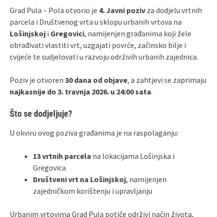
Grad Pula – Pola otvorio je
4. Javni poziv
za dodjelu vrtnih
parcela i Društvenog vrta u sklopu urbanih vrtova na
Lošinjskoj
i
Gregovici
, namijenjen građanima koji žele
obrađivati vlastiti vrt, uzgajati povrće, začinsko bilje i
cvijeće te sudjelovati u razvoju održivih urbanih zajednica.
Poziv je otvoren
30 dana od objave
, a zahtjevi se zaprimaju
najkasnije do 3. travnja 2026. u 24:00 sata
.
Što se dodjeljuje?
U okviru ovog poziva građanima je na raspolaganju:
13 vrtnih parcela
na lokacijama Lošinjska i
Gregovica
Društveni vrt na Lošinjskoj
, namijenjen
zajedničkom korištenju i upravljanju
Urbanim vrtovima Grad Pula potiče održivi način života,