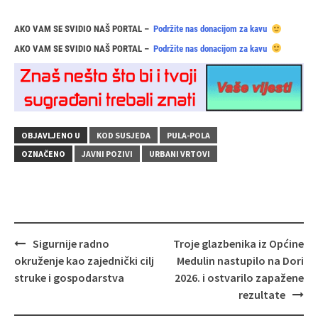
AKO VAM SE SVIDIO NAŠ PORTAL –
Podržite nas donacijom za kavu
AKO VAM SE SVIDIO NAŠ PORTAL –
Podržite nas donacijom za kavu
OBJAVLJENO U
KOD SUSJEDA
PULA-POLA
OZNAČENO
JAVNI POZIVI
URBANI VRTOVI
Navigacija
Sigurnije radno
Troje glazbenika iz Općine
objava
okruženje kao zajednički cilj
Medulin nastupilo na Dori
struke i gospodarstva
2026. i ostvarilo zapažene
rezultate