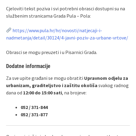
Cjeloviti tekst poziva i svi potrebni obrasci dostupni su na
službenim stranicama Grada Pula – Pola:
https://www.pula.hr/hr/novosti/natjecaji-i-
nadmetanja/detail/30124/4-javni-poziv-za-urbane-vrtove/
Obrasci se mogu preuzeti i u Pisarnici Grada.
Dodatne informacije
Za sve upite građani se mogu obratiti
Upravnom odjelu za
urbanizam, graditeljstvo i zaštitu okoliša
svakog radnog
dana od
12:00 do 15:00 sati
, na brojeve:
052 / 371‑844
052 / 371‑877