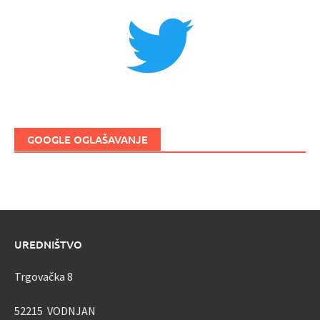
GOOGLE OGLAŠAVANJE
UREDNIŠTVO
Trgovačka 8
52215 VODNJAN