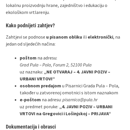
lokalnu proizvodnju hrane, zajedništvo i edukaciju o
ekološkom vrtlarenju.
Kako podnijeti zahtjev?
Zahtjevi se podnose
u pisanom obliku
ili
elektronički
, na
jedan od sljedećih načina:
poštom
na adresu:
Grad Pula – Pola, Forum 2, 52100 Pula
uz naznaku:
„NE OTVARAJ – 4. JAVNI POZIV –
URBANI VRTOVI“
osobnom predajom
u Pisarnici Grada Pula – Pola,
također u zatvorenoj omotnici s istom naznakom
e‑poštom
na adresu:
pisarnica@pula.hr
uz predmet poruke:
„4. JAVNI POZIV – URBANI
VRTOVI na Gregovici i Lošinjskoj – PRIJAVA“
Dokumentacija i obrasci