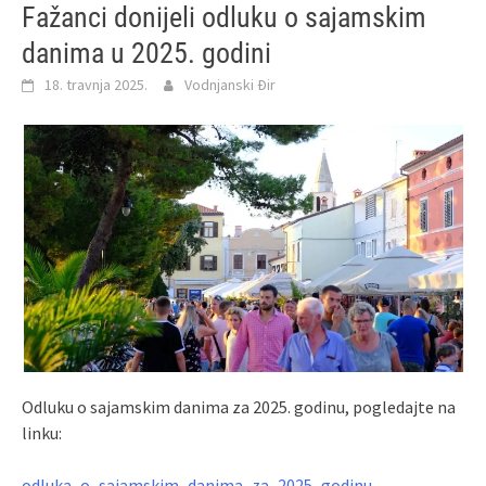
Fažanci donijeli odluku o sajamskim
danima u 2025. godini
18. travnja 2025.
Vodnjanski Đir
Odluku o sajamskim danima za 2025. godinu, pogledajte na
linku:
odluka_o_sajamskim_danima_za_2025_godinu