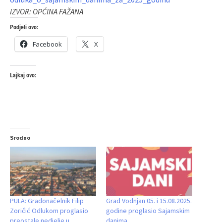
IZVOR: OPĆINA FAŽANA
Podjeli ovo:
Facebook
X
Lajkaj ovo:
Srodno
PULA: Gradonačelnik Filip
Grad Vodnjan 05. i 15.08.2025.
Zoričić Odlukom proglasio
godine proglasio Sajamskim
preostale nedjelje u
danima