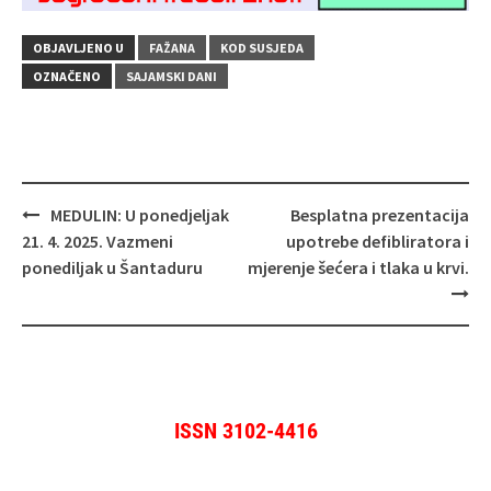
OBJAVLJENO U
FAŽANA
KOD SUSJEDA
OZNAČENO
SAJAMSKI DANI
Navigacija
MEDULIN: U ponedjeljak
Besplatna prezentacija
objava
21. 4. 2025. Vazmeni
upotrebe defibliratora i
ponediljak u Šantaduru
mjerenje šećera i tlaka u krvi.
ISSN 3102-4416