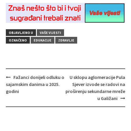
OBJAVLJENO U
VAŠE VIJESTI
OZNAČENO
EDUKACIJE
ZDRAVLJE
Navigacija
Fažanci donijeli odluku o
U sklopu aglomeracije Pula
objava
sajamskim danima u 2025.
Sjever izvode se radovi na
godini
proširenju sekundarne mreže
u Galižani