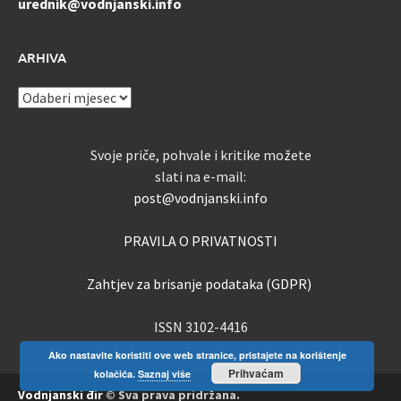
urednik@vodnjanski.info
ARHIVA
ARHIVA
Svoje priče, pohvale i kritike možete
slati na e-mail:
post@vodnjanski.info
PRAVILA O PRIVATNOSTI
Zahtjev za brisanje podataka (GDPR)
ISSN 3102-4416
Ako nastavite koristiti ove web stranice, pristajete na korištenje
Prihvaćam
kolačića.
Saznaj više
Vodnjanski đir
© Sva prava pridržana.