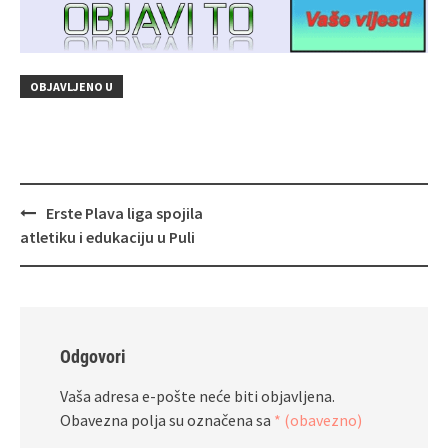
OBJAVLJENO U
Navigacija
Erste Plava liga spojila
objava
atletiku i edukaciju u Puli
Odgovori
Vaša adresa e-pošte neće biti objavljena.
Obavezna polja su označena sa
* (obavezno)