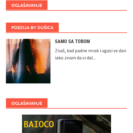
OGLAŠAVANJE
POEZIJA BY DUŠICA
SAMO SA TOBOM
Znaš, kad padne mrak i ugasi se dan
iako znam da si dal...
OGLAŠAVANJE