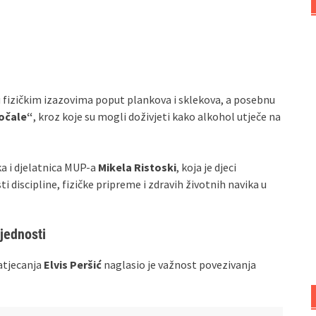
 u fizičkim izazovima poput plankova i sklekova, a posebnu
aočale“
, kroz koje su mogli doživjeti kako alkohol utječe na
a i djelatnica MUP-a
Mikela Ristoski
, koja je djeci
i discipline, fizičke pripreme i zdravih životnih navika u
ijednosti
atjecanja
Elvis Peršić
naglasio je važnost povezivanja