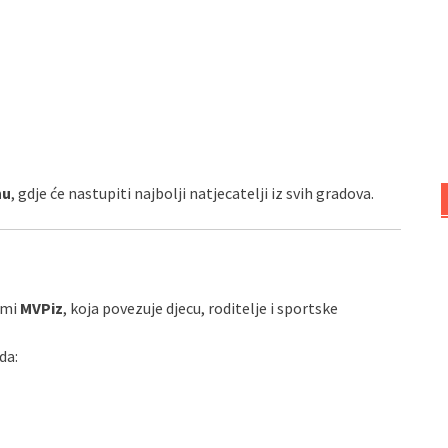
nu
, gdje će nastupiti najbolji natjecatelji iz svih gradova.
rmi
MVPiz
, koja povezuje djecu, roditelje i sportske
da: