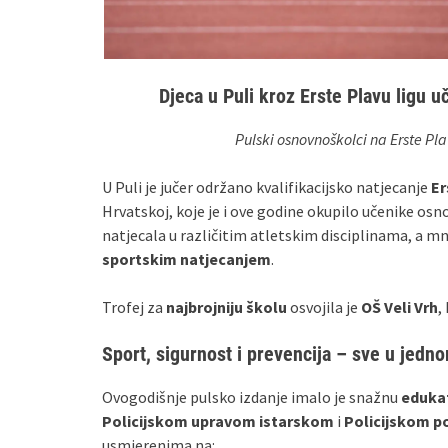
Djeca u Puli kroz Erste Plavu ligu u
Pulski osnovnoškolci na Erste Plav
U Puli je jučer održano kvalifikacijsko natjecanje
Er
Hrvatskoj, koje je i ove godine okupilo učenike osno
natjecala u različitim atletskim disciplinama, a m
sportskim natjecanjem
.
Trofej za
najbrojniju školu
osvojila je
OŠ Veli Vrh
,
Sport, sigurnost i prevencija – sve u jed
Ovogodišnje pulsko izdanje imalo je snažnu
eduka
Policijskom upravom istarskom
i
Policijskom p
usmjerenima na: