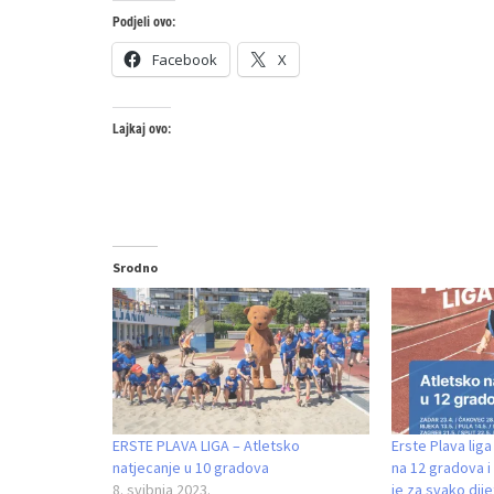
Podjeli ovo:
Facebook
X
Lajkaj ovo:
Srodno
ERSTE PLAVA LIGA – Atletsko
Erste Plava lig
natjecanje u 10 gradova
na 12 gradova i
8. svibnja 2023.
je za svako dij