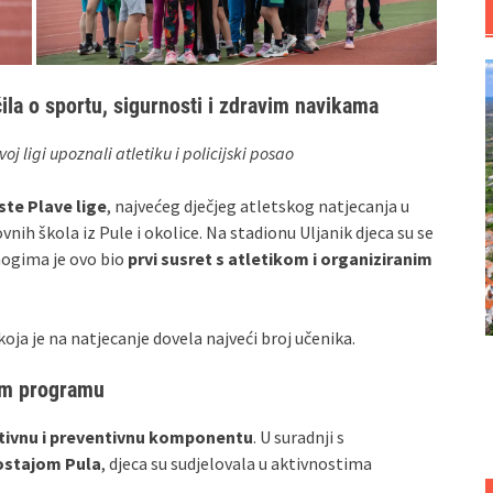
čila o sportu, sigurnosti i zdravim navikama
oj ligi upoznali atletiku i policijski posao
ste Plave lige
, najvećeg dječjeg atletskog natjecanja u
vnih škola iz Pule i okolice. Na stadionu Uljanik djeca su se
nogima je ovo bio
prvi susret s atletikom i organiziranim
 koja je na natjecanje dovela najveći broj učenika.
nom programu
tivnu i preventivnu komponentu
. U suradnji s
ostajom Pula
, djeca su sudjelovala u aktivnostima