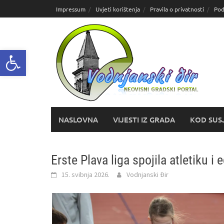
Skoči
Impressum
Uvjeti korištenja
Pravila o privatnosti
Pod
do
sadržaja
Open toolbar
NASLOVNA
VIJESTI IZ GRADA
KOD SUS
Erste Plava liga spojila atletiku i 
15. svibnja 2026.
Vodnjanski Đir