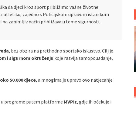
lika da djeci kroz sport približimo važne životne
uz atletiku, zajedno s Policijskom upravom istarskom
i na zanimljiv način približavaju teme sigurnosti,
zreda
, bez obzira na prethodno sportsko iskustvo. Cilj je
om i sigurnom okruženju
koje razvija samopouzdanje,
oko 50.000 djece
, a mnogima je upravo ovo natjecanje
.
čiti u programe putem platforme
MVPiz
, gdje ih očekuje i