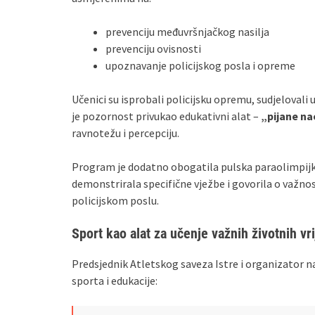
prevenciju međuvršnjačkog nasilja
prevenciju ovisnosti
upoznavanje policijskog posla i opreme
Učenici su isprobali policijsku opremu, sudjelovali
je pozornost privukao edukativni alat –
„pijane n
ravnotežu i percepciju.
Program je dodatno obogatila pulska paraolimpijk
demonstrirala specifične vježbe i govorila o važnost
policijskom poslu.
Sport kao alat za učenje važnih životnih vr
Predsjednik Atletskog saveza Istre i organizator n
sporta i edukacije: