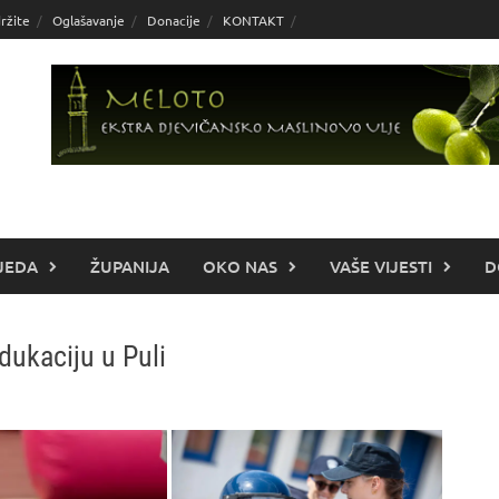
ržite
Oglašavanje
Donacije
KONTAKT
JEDA
ŽUPANIJA
OKO NAS
VAŠE VIJESTI
D
edukaciju u Puli