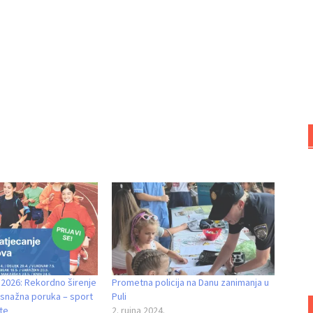
a 2026: Rekordno širenje
Prometna policija na Danu zanimanja u
 snažna poruka – sport
Puli
ete
2. rujna 2024.