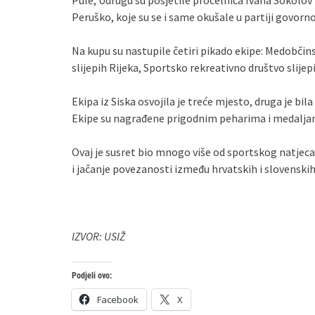
Pule, Udrugu su posjetile pročelnica Ivana Sokolov i
Peruško, koje su se i same okušale u partiji govo
Na kupu su nastupile četiri pikado ekipe: Medobčins
slijepih Rijeka, Sportsko rekreativno društvo slijep
Ekipa iz Siska osvojila je treće mjesto, druga je bila
Ekipe su nagrađene prigodnim peharima i medalja
Ovaj je susret bio mnogo više od sportskog natjecanj
i jačanje povezanosti između hrvatskih i slovenski
IZVOR: USIŽ
Podjeli ovo:
Facebook
X