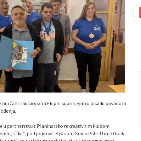
je održan tradicionalni Ekipni kup slijepih u pikadu povodom
bođenja.
ije u partnerstvu s Planinarsko rekreativnim klubom
jepih „Učka“, pod pokroviteljstvom Grada Pule. U ime Grada