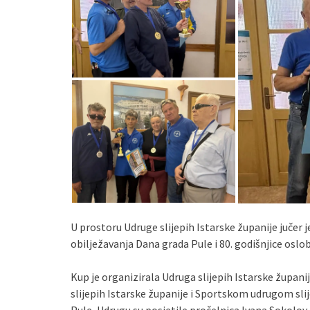
U prostoru Udruge slijepih Istarske županije jučer 
obilježavanja Dana grada Pule i 80. godišnjice oslo
Kup je organizirala Udruga slijepih Istarske župan
slijepih Istarske županije i Sportskom udrugom sli