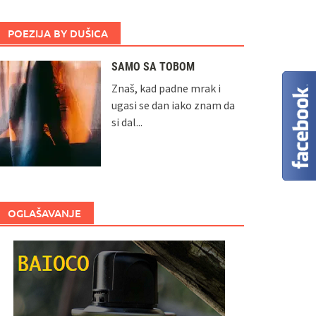
POEZIJA BY DUŠICA
SAMO SA TOBOM
Znaš, kad padne mrak i
ugasi se dan iako znam da
si dal...
OGLAŠAVANJE