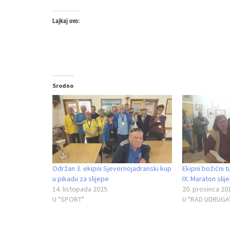
Lajkaj ovo:
Srodno
Održan 3. ekipni Sjevernojadranski kup
Ekipni božićni tu
u pikadu za slijepe
IX. Maraton slij
14. listopada 2025.
20. prosinca 20
U "SPORT"
U "RAD UDRUGA