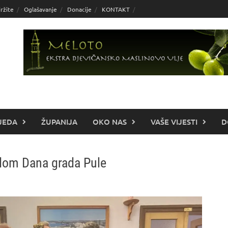
ržite
Oglašavanje
Donacije
KONTAKT
JEDA
ŽUPANIJA
OKO NAS
VAŠE VIJESTI
D
odom Dana grada Pule