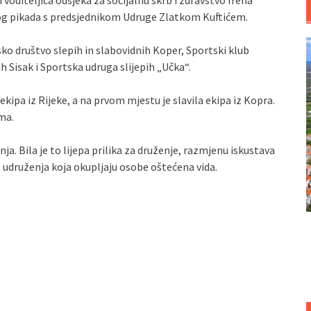
 voditeljica odsjeka za socijalnu skrb i zdravstvo Irena
rnog pikada s predsjednikom Udruge Zlatkom Kuftićem.
ko društvo slepih in slabovidnih Koper, Sportski klub
ih Sisak i Sportska udruga slijepih „Učka“.
 ekipa iz Rijeke, a na prvom mjestu je slavila ekipa iz Kopra.
ma.
a. Bila je to lijepa prilika za druženje, razmjenu iskustava
h udruženja koja okupljaju osobe oštećena vida.