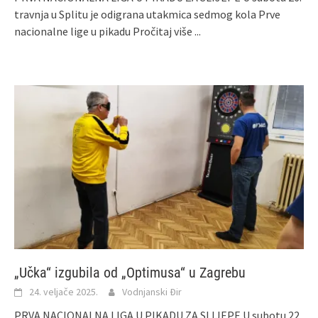
travnja u Splitu je odigrana utakmica sedmog kola Prve
nacionalne lige u pikadu
Pročitaj više ...
„Učka“ izgubila od „Optimusa“ u Zagrebu
24. veljače 2025.
Vodnjanski Đir
PRVA NACIONALNA LIGA U PIKADU ZA SLIJEPE U subotu 22.