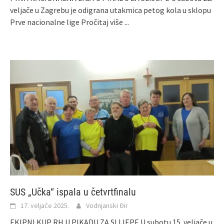
veljače u Zagrebu je odigrana utakmica petog kola u sklopu
Prve nacionalne lige
Pročitaj više ...
SUS „Učka“ ispala u četvrtfinalu
17. veljače 2025.
Vodnjanski Đir
EKIPNI KUP RH U PIKADU ZA SLIJEPE U subotu 15. veljače u