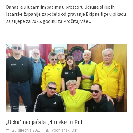
Danas je u jutarnjim satima u prostoru Udruge slijepih
Istarske županije započelo odigravanje Ekipne lige u pikadu
za slijepe za 2025. godinu za
Pročitaj više ...
„Učka“ nadjačala „4 rijeke“ u Puli
20. siječnja 2025.
Vodnjanski Đir