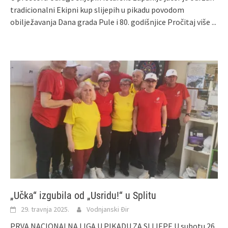
tradicionalni Ekipni kup slijepih u pikadu povodom
obilježavanja Dana grada Pule i 80. godišnjice
Pročitaj više ...
„Učka“ izgubila od „Usridu!“ u Splitu
29. travnja 2025.
Vodnjanski Đir
PRVA NACIONALNA LIGA U PIKADU ZA SLIJEPE U subotu 26.