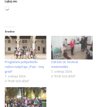
Lajkaj ovo:
Loading…
Srodno
Proglašeni pobjednički
Održan 18. festival
radovi natječaja „Pula – moj
matematike
grad“
7. svibnja 2024.
7. svibnja 2024.
U "KOD SUSJEDA"
U "KOD SUSJEDA"