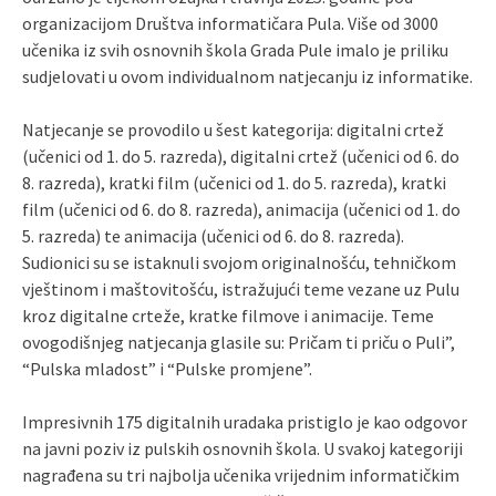
organizacijom Društva informatičara Pula. Više od 3000
učenika iz svih osnovnih škola Grada Pule imalo je priliku
sudjelovati u ovom individualnom natjecanju iz informatike.
Natjecanje se provodilo u šest kategorija: digitalni crtež
(učenici od 1. do 5. razreda), digitalni crtež (učenici od 6. do
8. razreda), kratki film (učenici od 1. do 5. razreda), kratki
film (učenici od 6. do 8. razreda), animacija (učenici od 1. do
5. razreda) te animacija (učenici od 6. do 8. razreda).
Sudionici su se istaknuli svojom originalnošću, tehničkom
vještinom i maštovitošću, istražujući teme vezane uz Pulu
kroz digitalne crteže, kratke filmove i animacije. Teme
ovogodišnjeg natjecanja glasile su: Pričam ti priču o Puli”,
“Pulska mladost” i “Pulske promjene”.
Impresivnih 175 digitalnih uradaka pristiglo je kao odgovor
na javni poziv iz pulskih osnovnih škola. U svakoj kategoriji
nagrađena su tri najbolja učenika vrijednim informatičkim