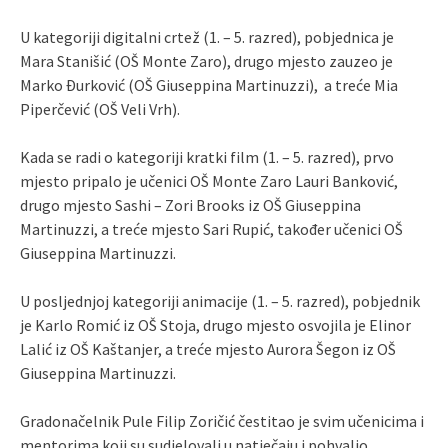
U kategoriji digitalni crtež (1. – 5. razred), pobjednica je
Mara Stanišić (OŠ Monte Zaro), drugo mjesto zauzeo je
Marko Đurković (OŠ Giuseppina Martinuzzi), a treće Mia
Piperčević (OŠ Veli Vrh).
Kada se radi o kategoriji kratki film (1. – 5. razred), prvo
mjesto pripalo je učenici OŠ Monte Zaro Lauri Banković,
drugo mjesto Sashi – Zori Brooks iz OŠ Giuseppina
Martinuzzi, a treće mjesto Sari Rupić, također učenici OŠ
Giuseppina Martinuzzi.
U posljednjoj kategoriji animacije (1. – 5. razred), pobjednik
je Karlo Romić iz OŠ Stoja, drugo mjesto osvojila je Elinor
Lalić iz OŠ Kaštanjer, a treće mjesto Aurora Šegon iz OŠ
Giuseppina Martinuzzi.
Gradonačelnik Pule Filip Zoričić čestitao je svim učenicima i
mentorima koji su sudjelovali u natječaju i pohvalio