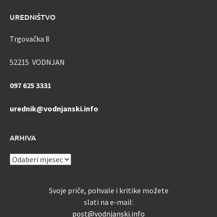
UREDNIŠTVO
Trgovačka 8
52215 VODNJAN
097 625 3331
urednik@vodnjanski.info
ARHIVA
ARHIVA
Svoje priče, pohvale i kritike možete
slati na e-mail:
post@vodnjanski.info