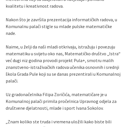
kvalitetu i kreativnost radova.
Nakon što je završila prezentacija informatičkih radova, u
Komunalnu palači stigle su mlade pulske matematičke
nade.
Naime, u želji da naši mladi otkrivaju, istražuju i povezuju
matematiku u svijetu oko nas, Matematičko društvo „Istra“
već dugi niz godina provodi projekt Pula+, smotru malih
znanstveno-istraživačkih radova učenika osnovnih i srednji
škola Grada Pule koji su se danas prezentirali u Komunalnoj
palači.
Uz gradonačelnika Filipa Zoričića, matematičare je u
Komunalnoj palači primila pročelnica Upravnog odjela za
društvene djelatnosti, mlade i sport Ivana Sokolov.
„Znam koliko ste truda i vremena uložili kako biste bili