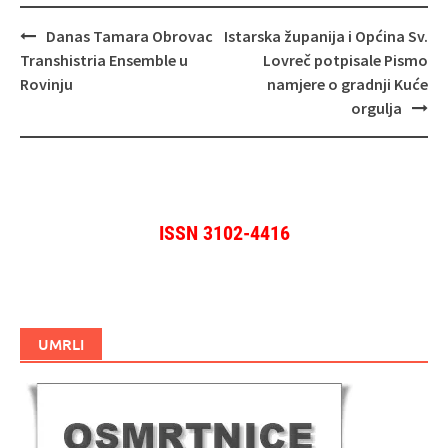
Navigacija
Danas Tamara Obrovac
Istarska županija i Općina Sv.
objava
Transhistria Ensemble u
Lovreč potpisale Pismo
Rovinju
namjere o gradnji Kuće
orgulja
ISSN 3102-4416
UMRLI