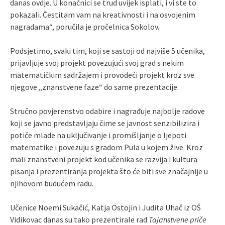
danas ovdje. U konačnici se trud uvijek isplati, i vi ste to
pokazali. Čestitam vam na kreativnosti i na osvojenim
nagradama“, poručila je pročelnica Sokolov.
Podsjetimo, svaki tim, koji se sastoji od najviše 5 učenika,
prijavljuje svoj projekt povezujući svoj grad s nekim
matematičkim sadržajem i provodeći projekt kroz sve
njegove „znanstvene faze“ do same prezentacije.
Stručno povjerenstvo odabire i nagrađuje najbolje radove
koji se javno predstavljaju čime se javnost senzibilizira i
potiče mlade na uključivanje i promišljanje o ljepoti
matematike i povezuju s gradom Pula u kojem žive. Kroz
mali znanstveni projekt kod učenika se razvija i kultura
pisanja i prezentiranja projekta što će biti sve značajnije u
njihovom budućem radu.
Učenice Noemi Sukačić, Katja Ostojin i Judita Uhač iz OŠ
Vidikovac danas su tako prezentirale rad
Tajanstvene priče