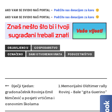
AKO VAM SE SVIDIO NAŠ PORTAL –
Podržite nas donacijom za kavu
AKO VAM SE SVIDIO NAŠ PORTAL –
Podržite nas donacijom za kavu
OBJAVLJENO U
GOSPODARSTVO
OZNAČENO
DANI OTVORENIH VRATA
PODUZETNIŠTVO
Navigacija
Dječji tjedan:
1.Memorijalni Oldtimer rally
objava
gradonačelnik Rovinja Emil
Rovinj – Bale “gita Guerino”
Nimčević u posjeti vrtićima i
osnovnim školama