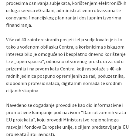
procesima osnivanja subjekata, korištenjem elektroničkih
usluga servisa eGrađani, administrativnim obvezama te
osnovama financijskog planiranja i dostupnim izvorima
financiranja.
Više od 40 zainteresiranih posjetitelja sudjelovalo je isto
tako u vođenom obilasku Centra, a korisnicima s iskazom
interesa bilo je omogućeno i besplatno dnevno korištenje
tzv. „open spacea“, odnosno otvorenog prostora za rad u
prizemlju i na prvom katu Centra, koji raspolaže s 40-ak
radnih jedinica potpuno opremljenih za rad, poduzetnika,
slobodnih profesionalaca, digitalnih nomada te srodnih
ciljanih skupina.
Navedeno se događanje provodi se kao dio informativne i
promotivne kampanje pod nazivom “Dani otvorenih vrata
EU projekata”, koju provodi Ministarstvo regionalnoga
razvoja i fondova Europske unije, s ciljem predstavljanja EU
projekata široj javnosti.