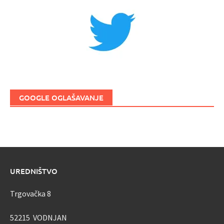
GOOGLE OGLAŠAVANJE
UREDNIŠTVO
Trgovačka 8
52215 VODNJAN