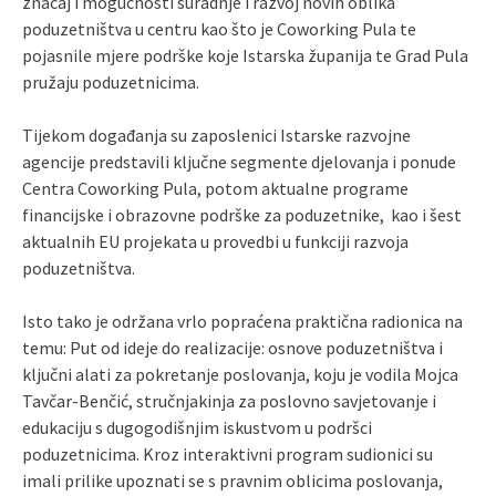
značaj i mogućnosti suradnje i razvoj novih oblika
poduzetništva u centru kao što je Coworking Pula te
pojasnile mjere podrške koje Istarska županija te Grad Pula
pružaju poduzetnicima.
Tijekom događanja su zaposlenici Istarske razvojne
agencije predstavili ključne segmente djelovanja i ponude
Centra Coworking Pula, potom aktualne programe
financijske i obrazovne podrške za poduzetnike, kao i šest
aktualnih EU projekata u provedbi u funkciji razvoja
poduzetništva.
Isto tako je održana vrlo popraćena praktična radionica na
temu: Put od ideje do realizacije: osnove poduzetništva i
ključni alati za pokretanje poslovanja, koju je vodila Mojca
Tavčar-Benčić, stručnjakinja za poslovno savjetovanje i
edukaciju s dugogodišnjim iskustvom u podršci
poduzetnicima. Kroz interaktivni program sudionici su
imali prilike upoznati se s pravnim oblicima poslovanja,