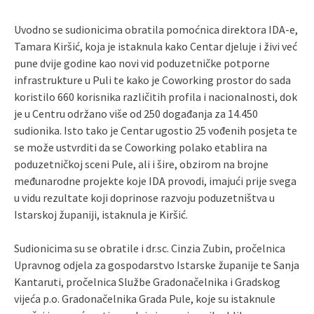
Uvodno se sudionicima obratila pomoćnica direktora IDA-e,
Tamara Kiršić, koja je istaknula kako Centar djeluje i živi već
pune dvije godine kao novi vid poduzetničke potporne
infrastrukture u Puli te kako je Coworking prostor do sada
koristilo 660 korisnika različitih profila i nacionalnosti, dok
je u Centru održano više od 250 događanja za 14.450
sudionika. Isto tako je Centar ugostio 25 vođenih posjeta te
se može ustvrditi da se Coworking polako etablira na
poduzetničkoj sceni Pule, ali i šire, obzirom na brojne
međunarodne projekte koje IDA provodi, imajući prije svega
u vidu rezultate koji doprinose razvoju poduzetništva u
Istarskoj županiji, istaknula je Kiršić.
Sudionicima su se obratile i dr.sc. Cinzia Zubin, pročelnica
Upravnog odjela za gospodarstvo Istarske županije te Sanja
Kantaruti, pročelnica Službe Gradonačelnika i Gradskog
vijeća p.o. Gradonačelnika Grada Pule, koje su istaknule