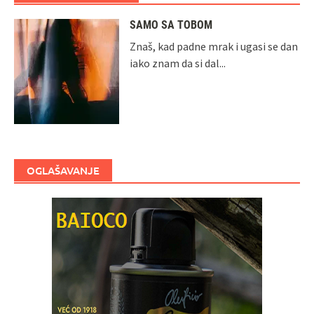
SAMO SA TOBOM
Znaš, kad padne mrak i ugasi se dan
iako znam da si dal...
OGLAŠAVANJE