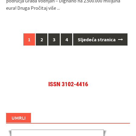
područja Grada Vodnjan – Dignano na 2.500.000 milijuna
eura! Druga
Pročitaj više ...
Navigacija
1
2
3
4
Sljedeća stranica
za
objave
ISSN 3102-4416
UMRLI