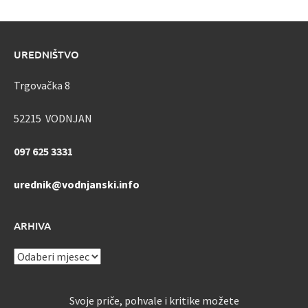
UREDNIŠTVO
Trgovačka 8
52215 VODNJAN
097 625 3331
urednik@vodnjanski.info
ARHIVA
ARHIVA
Svoje priče, pohvale i kritike možete