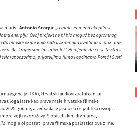
 scenarist
Antonio Scarpa
: „
U malo vremena okupila se
ojatnu energiju. Ovaj projekt ne bi bio moguć bez ogromnog
a do filmske ekipe koja radi u skromnim uvjetima a ipak daje
šću. Beskrajno smo im zahvalni i vjerujemo da će se ta strast
 i svim sponzorima, prijateljima filma i općinama Poreč i Sveti
urna agencija (IKA), Hrvatski audiovizualni centar
ava uloga Istre kao prave male hrvatske filmske
c 2025.godine, a već sada je jasno da će publiku osvojiti
 humora koji razoružava. S obiteljskim dramama,
lla
mogla bi postati prava filmska poslastica ove zime.