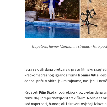
Napetosti, humor i šarmantni stranac – Istra po
Istra se ovih dana pretvara u pravu filmsku razgled
kratkometražnog igranog filma
Nonina Villa
, de
donosi priču o obiteljskim tajnama, nasljeđu i ne
Redatelj
Filip Dizdar
vodi ekipu kroz tjedan dana sn
filmu daju prepoznatljiv istarski šarm. Radnja se v
kad napetosti, humor, ali i skriveni osjećaji izlaze 