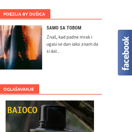
POEZIJA BY DUŠICA
SAMO SA TOBOM
Znaš, kad padne mrak i
ugasi se dan iako znam da
si dal...
OGLAŠAVANJE