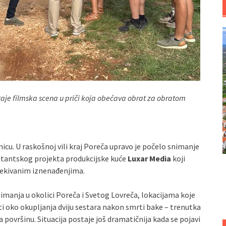
staje filmska scena u priči koja obećava obrat za obratom
nicu. U raskošnoj vili kraj Poreča upravo je počelo snimanje
bitantskog projekta produkcijske kuće
Luxar Media
koji
očekivanim iznenađenjima.
imanja u okolici Poreča i Svetog Lovreča, lokacijama koje
rti oko okupljanja dviju sestara nakon smrti bake – trenutka
na površinu. Situacija postaje još dramatičnija kada se pojavi