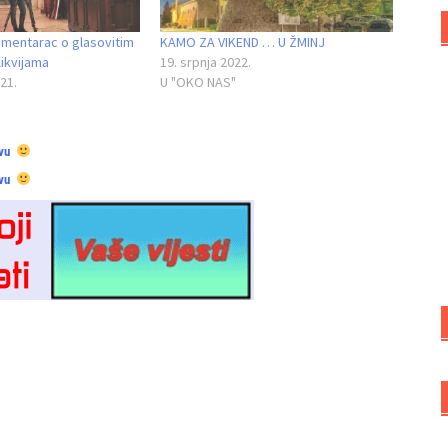
mentarac o glasovitim
KAMO ZA VIKEND … U ŽMINJ
ikvijama
19. srpnja 2022.
21.
U "OKO NAS"
vu
vu