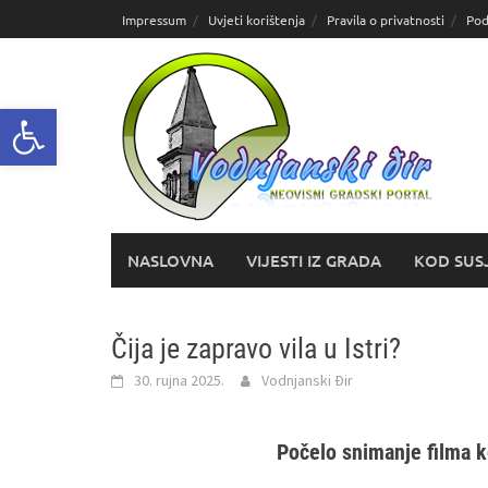
Skoči
Impressum
Uvjeti korištenja
Pravila o privatnosti
Pod
do
sadržaja
Open toolbar
NASLOVNA
VIJESTI IZ GRADA
KOD SUS
Čija je zapravo vila u Istri?
30. rujna 2025.
Vodnjanski Đir
Počelo snimanje filma ko