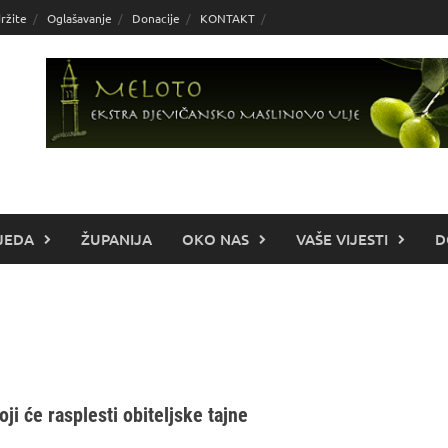
ržite
Oglašavanje
Donacije
KONTAKT
JEDA
ŽUPANIJA
OKO NAS
VAŠE VIJESTI
D
ji će rasplesti obiteljske tajne