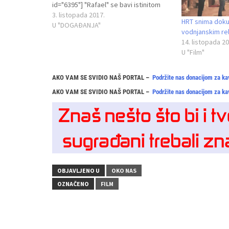
id="6395"] "Rafael" se bavi istinitom
pričom iz 2011. godine o Nizozemki
3. listopada 2017.
HRT snima doku
Kimmy i Tunižaninu Naziru, koji su
U "DOGAĐANJA"
vodnjanskim rel
dospijeli na naslovnice svjetskih
14. listopada 20
medija kada je trudna Kimmy pokušala
U "Film"
izvući svog…
AKO VAM SE SVIDIO NAŠ PORTAL –
Podržite nas donacijom za ka
AKO VAM SE SVIDIO NAŠ PORTAL –
Podržite nas donacijom za ka
OBJAVLJENO U
OKO NAS
OZNAČENO
FILM