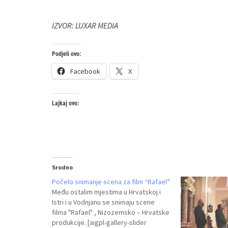
IZVOR: LUXAR MEDIA
Podjeli ovo:
Facebook
X
Lajkaj ovo:
Srodno
Počelo snimanje scena za film “Rafael”
Među ostalim mjestima u Hrvatskoj i
Istri i u Vodnjanu se snimaju scene
filma "Rafael" , Nizozemsko – Hrvatske
produkcije. [aigpl-gallery-slider