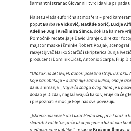
šarmantni stranac Giovanni i tvrdi da vila pripada 
Na setu vlada euforična atmosfera – pred kameram
poput
Barbare Vicković, Matilde Sorić, Lucije Al
Adeline Jug i Krešimira Šimca
, dok iza kamere vr
Pomoćnik redatelja je David Uranjek, direktor fotog
majstor maske i šminke Robert Kozjak, scenograf Ma
rasvjetljivač Marko Starčić i skripterica Dunja Ivezi
producenti Dominik Čičak, Antonio Scarpa, Filip Diz
“
Ulazak na set uvijek donosi posebnu struju u zraku. N
koje nas oblikuju – a Istra nije samo kulisa, ona je srce
danu snimanja. „
Najveća snaga ovog filma je u posveć
dodao je Dizdar, naglašavajući kako vjeruje da će gle
i prepoznati emocije koje nas sve povezuju.
„
Iskreno nas veseli da Luxar Media svoj prvi korak u fi
stvarati kvalitetne priče ukorijenjene u lokalnom ko
međunarodne publike
,“ rekao je
Krešimir Šimac
, p