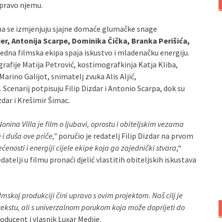
upravo njemu.
a se izmjenjuju sjajne domaće glumačke snage
fier, Antonija Scarpe, Dominika Čička, Branka Perišića,
ijedna filmska ekipa spaja iskustvo i mladenačku energiju.
rafije Matija Petrović, kostimografkinja Katja Kliba,
rino Galijot, snimatelj zvuka Alis Aljić,
ć. Scenarij potpisuju Filip Dizdar i Antonio Scarpa, dok su
dar i Krešimir Šimac.
onina Villa je film o ljubavi, oprostu i obiteljskim vezama
 i duša ove priče,”
poručio je redatelj Filip Dizdar na prvom
enosti i energiji cijele ekipe koja ga zajednički stvara
,“
datelji u filmu pronaći djelić vlastitih obiteljskih iskustava
lmskoj produkciji čini upravo s ovim projektom. Naš cilj je
ntekstu, ali s univerzalnom porukom koja može doprijeti do
roducent i vlasnik Luxar Medije.