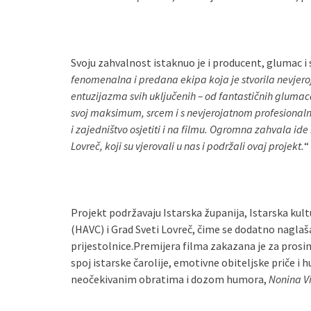
Svoju zahvalnost istaknuo je i producent, glumac i
fenomenalna i predana ekipa koja je stvorila nevjer
entuzijazma svih uključenih – od fantastičnih glumac
svoj maksimum, srcem i s nevjerojatnom profesionalno
i zajedništvo osjetiti i na filmu. Ogromna zahvala ide
Lovreč, koji su vjerovali u nas i podržali ovaj projekt.
“
Projekt podržavaju Istarska županija, Istarska kult
(HAVC) i Grad Sveti Lovreč, čime se dodatno naglaš
prijestolnice.Premijera filma zakazana je za prosina
spoj istarske čarolije, emotivne obiteljske priče i
neočekivanim obratima i dozom humora,
Nonina Vi