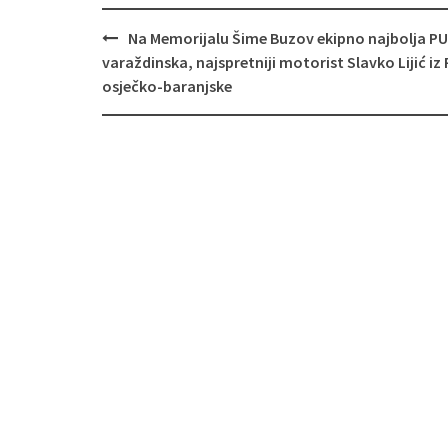
Navigacija
Na Memorijalu Šime Buzov ekipno najbolja PU
objava
varaždinska, najspretniji motorist Slavko Lijić iz
osječko-baranjske