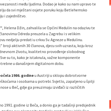
i povezanosti među ljudima. Dodao je kako su nam upravo te
želju da svi mještani osjete poruku koju Betlehemsko
ju i zajedništvo.
k”
, Helena Džin, zahvalila se Općini Medulin na odazivu te
članovima Odreda preuzela u Zagrebu i s velikim
vu nedjelju predati u crkvu Sv. Agneze u Medulinu.
 broji aktivnih 30 članova, djecu svih uzrasta, koju kroz
kodnevnom životu, kvalitetno provođenje slobodnog
. Sve su to, kako je istaknula, važne komponente
otrebne u današnjem digitalnom dobu.
počela 1986. godine
u Austriji u sklopu dobrotvorne
teškoćama i osobama u potrebi. Svjetlo, zapaljeno u špilji
nose u Beč, gdje ga preuzimaju izviđači iz različitih
 1991. godine iz Beča, a donio ga je tadašnji predsjednik