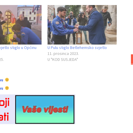
etlo stiglo u Općinu
U Pulu stiglo Betlehemsko svjetlo
11. prosinca 2023.
25.
U "KOD SUSJEDA"
vu
vu