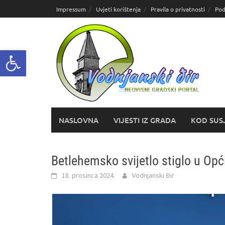
Skoči
Impressum
Uvjeti korištenja
Pravila o privatnosti
Pod
do
sadržaja
Open toolbar
NASLOVNA
VIJESTI IZ GRADA
KOD SUS
Betlehemsko svijetlo stiglo u Op
18. prosinca 2024.
Vodnjanski Đir