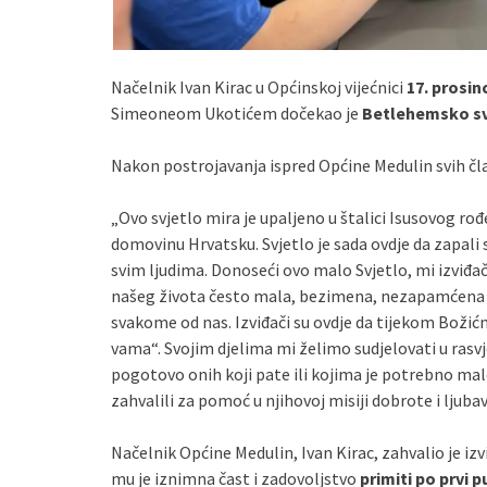
Načelnik Ivan Kirac u Općinskoj vijećnici
17. prosin
Simeoneom Ukotićem dočekao je
Betlehemsko sv
Nakon postrojavanja ispred Općine Medulin svih čla
„Ovo svjetlo mira je upaljeno u štalici Isusovog r
domovinu Hrvatsku. Svjetlo je sada ovdje da zapali 
svim ljudima. Donoseći ovo malo Svjetlo, mi izviđači
našeg života često mala, bezimena, nezapamćena dj
svakome od nas. Izviđači su ovdje da tijekom Božić
vama“. Svojim djelima mi želimo sudjelovati u rasvj
pogotovo onih koji pate ili kojima je potrebno malo s
zahvalili za pomoć u njihovoj misiji dobrote i ljubav
Načelnik Općine Medulin, Ivan Kirac, zahvalio je i
mu je iznimna čast i zadovoljstvo
primiti po prvi p