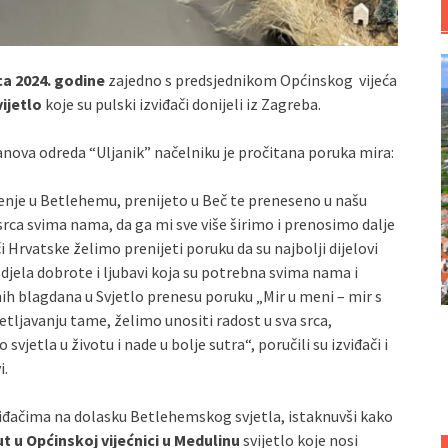
ca 2024. godine
zajedno s predsjednikom Općinskog vijeća
ijetlo
koje su pulski izviđači donijeli iz Zagreba.
nova odreda “Uljanik” načelniku je pročitana poruka mira:
ođenje u Betlehemu, prenijeto u Beč te preneseno u našu
srca svima nama, da ga mi sve više širimo i prenosimo dalje
 Hrvatske želimo prenijeti poruku da su najbolji dijelovi
ela dobrote i ljubavi koja su potrebna svima nama i
nih blagdana u Svjetlo prenesu poruku „Mir u meni – mir s
etljavanju tame, želimo unositi radost u sva srca,
vjetla u životu i nade u bolje sutra“, poručili su izviđači i
i.
zviđačima na dolasku Betlehemskog svjetla, istaknuvši kako
ut u Općinskoj vijećnici u Medulinu
svijetlo koje nosi