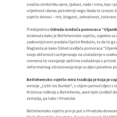
snažnu simboliku vjere, ljubavi, nade i mira, kao 
vrijednosti danas potrebniji nego ikada te izrazio 
svjetlo donosi – mir, blagost, zahvalnost, toleranci
Predsjednica
Odreda izviđača pomoraca “Uljani
istaknula kako je Betlehemsko svjetlo, zajedno sa 
zadovoljstvom predala Općini Medulin, te da će ga o
Naglasila je kako Odred izviđača pomoraca “Uljanik”
svoje aktivnosti usmjeravaju na snalaženje u sva
vremena te razvijanje vještina snalaženja u prirodi
neformalnog obrazovanja koje su djeci posebno p
Betlehemsko svjetlo mira tradicija je koja je za
emisije „Licht ins Dunkel“, s ciljem pomoći djeci s 
Kristova rođenja u Betlehemu, austrijski izviđači do
zemalja, pa tako i Hrvatske.
Betlehemsko svjetlo prvi je put u Hrvatsku doneseno