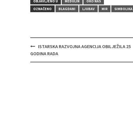
OBJAVLJENO U
MEDULIN
OKO NAS
OZNAČENO
BLAGDANI
LJUBAV
MIR
SIMBOLIKA
Navigacija
ISTARSKA RAZVOJNA AGENCIJA OBILJEŽILA 25
objava
GODINA RADA