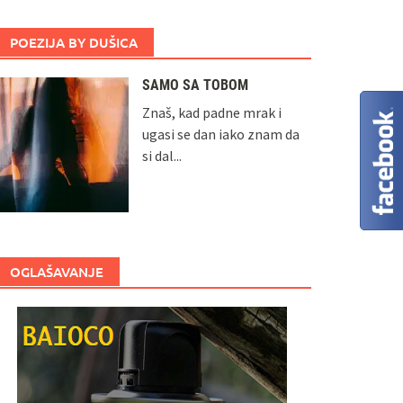
POEZIJA BY DUŠICA
SAMO SA TOBOM
Znaš, kad padne mrak i
ugasi se dan iako znam da
si dal...
OGLAŠAVANJE