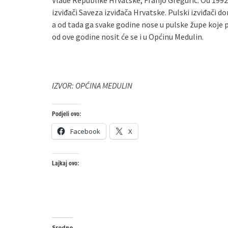
Vlade Republike Hrvatske, Franjo Gregurić. Od 1992.
izviđači Saveza izviđača Hrvatske. Pulski izviđači d
a od tada ga svake godine nose u pulske župe koje poh
od ove godine nosit će se i u Općinu Medulin.
IZVOR: OPĆINA MEDULIN
Podjeli ovo:
Facebook
X
Lajkaj ovo:
Srodno