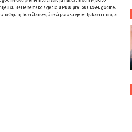
 godine ovu plemenitu tradiciju nastavili su isključivo
onijeli su Betlehemsko svjetlo
u Pulu prvi put 1994.
godine,
ađaju njihovi članovi, šireći poruku vjere, ljubavi i mira, a