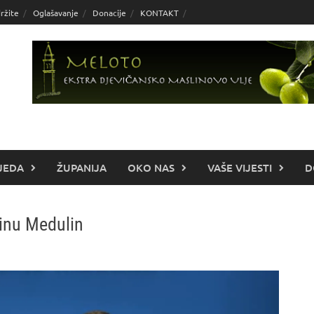
ržite
Oglašavanje
Donacije
KONTAKT
JEDA
ŽUPANIJA
OKO NAS
VAŠE VIJESTI
D
ćinu Medulin