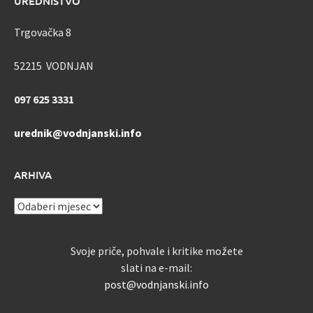
UREDNIŠTVO
Trgovačka 8
52215 VODNJAN
097 625 3331
urednik@vodnjanski.info
ARHIVA
ARHIVA
Svoje priče, pohvale i kritike možete
slati na e-mail:
post@vodnjanski.info