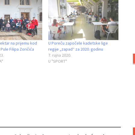
pektar na prijemu kod
U Poreču započele kadetske lige
Pule Filipa Zoričića
regije „zapad“ za 2020. godinu
23.
7. rujna 2020.
A"
U "SPORT"