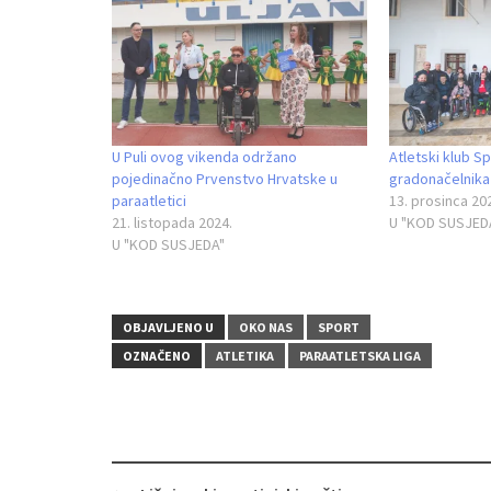
U Puli ovog vikenda održano
Atletski klub S
pojedinačno Prvenstvo Hrvatske u
gradonačelnika 
paraatletici
13. prosinca 20
21. listopada 2024.
U "KOD SUSJED
U "KOD SUSJEDA"
OBJAVLJENO U
OKO NAS
SPORT
OZNAČENO
ATLETIKA
PARAATLETSKA LIGA