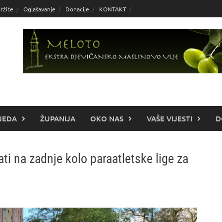
ržite
Oglašavanje
Donacije
KONTAKT
JEDA
ŽUPANIJA
OKO NAS
VAŠE VIJESTI
D
ti na zadnje kolo paraatletske lige za