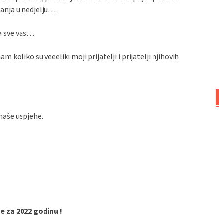
anja u nedjelju…
za sve vas…
m koliko su veeeliki moji prijatelji i prijatelji njihovih
 naše uspjehe.
e za 2022 godinu !