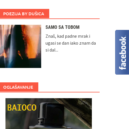
POEZIJA BY DUŠICA
SAMO SA TOBOM
Znaš, kad padne mrak i
ugasi se dan iako znam da
si dal...
OGLAŠAVANJE