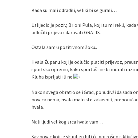
Kada su mali odradili, veliki bi se gurali…
Uslijedio je poziv, Brioni Pula, koji su mi rekli, ka
odlučili prijevoz darovati GRATIS.
Ostala sam u pozitivnom šoku..
Hvala Županu koji je odlučio platiti prijevoz, preu
sportsku opremu, kako sportaši ne bi morali razmiš
Kluba isprljati ili ne
Nakon svega obratio se i Grad, ponudivši da sada on
novaca nema, hvala malo ste zakasnili, preporučam
hvala.
Mali ljudi velikog srca hvala vam…
Sav novac koji je skupljen biti će potrošen isključ