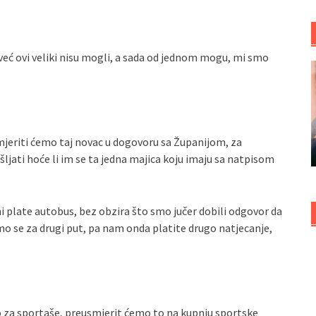
da već ovi veliki nisu mogli, a sada od jednom mogu, mi smo
smjeriti ćemo taj novac u dogovoru sa Županijom, za
ljati hoće li im se ta jedna majica koju imaju sa natpisom
i plate autobus, bez obzira što smo jučer dobili odgovor da
o se za drugi put, pa nam onda platite drugo natjecanje,
ivo za sportaše, preusmjerit ćemo to na kupnju sportske