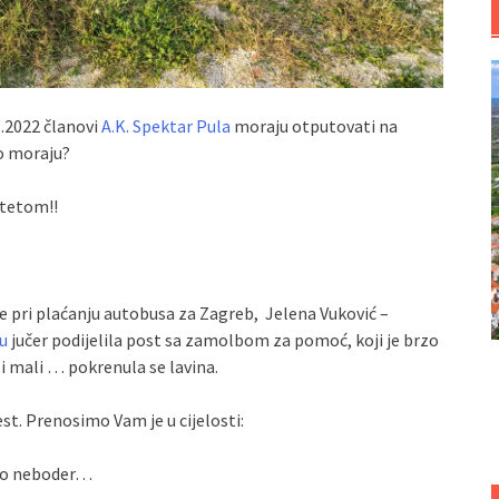
1.2022 članovi
A.K. Spektar Pula
moraju otputovati na
to moraju?
ditetom!!
e pri plaćanju autobusa za Zagreb, Jelena Vuković –
u
jučer podijelila post sa zamolbom za pomoć, koji je brzo
iki i mali … pokrenula se lavina.
est. Prenosimo Vam je u cijelosti:
ooo neboder…