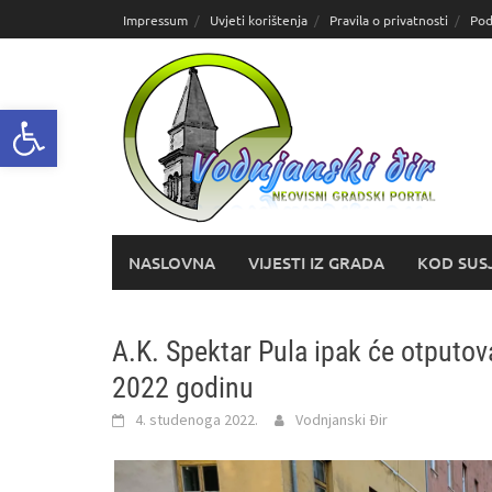
Skoči
Impressum
Uvjeti korištenja
Pravila o privatnosti
Pod
do
sadržaja
Open toolbar
NASLOVNA
VIJESTI IZ GRADA
KOD SUS
A.K. Spektar Pula ipak će otputova
2022 godinu
4. studenoga 2022.
Vodnjanski Đir