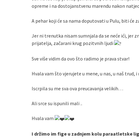
opreme i na dostojanstvenu marendu nakon natjec
A pehar koji će sa nama doputovati u Pulu, biti će 
Jer ni trenutka nisam sumnjala da se neće ići, jer zna
prijatelja, začarani krug pozitvnih ljudi
Sve više vidim da ovo što radimo je prava stvar!
Hvala vam što vjerujete u mene, u nas, u naš trud, i
Iscrpila su me sva ova preucavanja velikih…
Ali srce su ispunili mali ..
Hvala vam
I držimo im fige u zadnjem kolu paraatletske lig