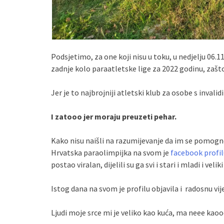
Podsjetimo, za one koji nisu u toku, u nedjelju 06.1
zadnje kolo paraatletske lige za 2022 godinu, zaš
Jer je to najbrojniji atletski klub za osobe s invali
I zatooo jer moraju preuzeti pehar.
Kako nisu naišli na razumijevanje da im se pomogn
Hrvatska paraolimpijka na svom je
facebook profil
postao viralan, dijelili su ga svi i stari i mladi i vel
Istog dana na svom je profilu objavila i radosnu vij
Ljudi moje srce mi je veliko kao kuća, ma neee ka