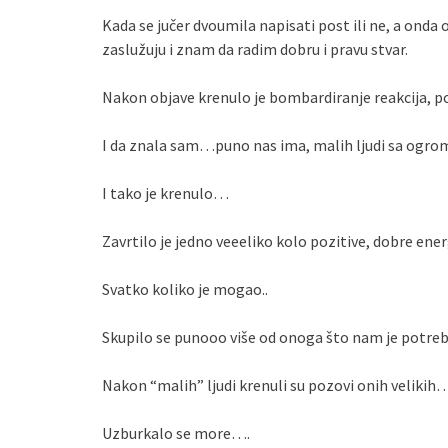
Kada se jučer dvoumila napisati post ili ne, a onda od
zaslužuju i znam da radim dobru i pravu stvar.
Nakon objave krenulo je bombardiranje reakcija, 
I da znala sam…puno nas ima, malih ljudi sa 
I tako je krenulo…
Zavrtilo je jedno veeeliko kolo pozitive, dobre energi
Svatko koliko je mogao..
Skupilo se punooo više od onoga što nam je potreb
Nakon “malih” ljudi krenuli su pozovi onih velikih
Uzburkalo se more….