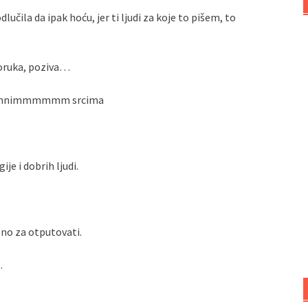
lučila da ipak hoću, jer ti ljudi za koje to pišem, to
poruka, poziva…
ogromnimmmmmm srcima
je i dobrih ljudi.
no za otputovati.
…