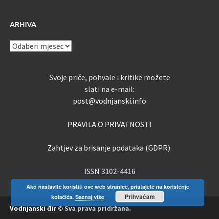
ARHIVA
ARHIVA
Svoje priče, pohvale i kritike možete
slati na e-mail:
post@vodnjanski.info
PRAVILA O PRIVATNOSTI
Zahtjev za brisanje podataka (GDPR)
ISSN 3102-4416
Ako nastavite koristiti ove web stranice, pristajete na korištenje
Prihvaćam
kolačića.
Saznaj više
Vodnjanski đir
© Sva prava pridržana.