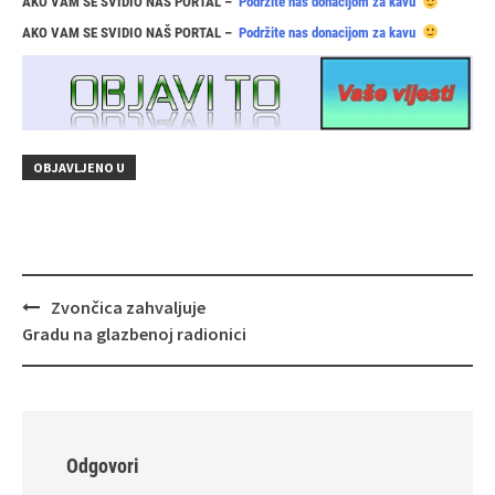
AKO VAM SE SVIDIO NAŠ PORTAL –
Podržite nas donacijom za kavu
AKO VAM SE SVIDIO NAŠ PORTAL –
Podržite nas donacijom za kavu
OBJAVLJENO U
Navigacija
Zvončica zahvaljuje
objava
Gradu na glazbenoj radionici
Odgovori