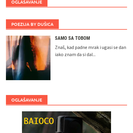
OGLAŠAVANJE
POEZIJA BY DUŠICA
SAMO SA TOBOM
Znaš, kad padne mrak i ugasi se dan
iako znam da si dal...
OGLAŠAVANJE