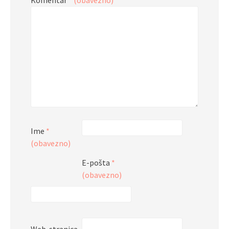
Ime
*
(obavezno)
E-pošta
*
(obavezno)
Web-stranica