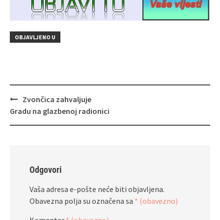
OBJAVLJENO U
Navigacija
Zvončica zahvaljuje
objava
Gradu na glazbenoj radionici
Odgovori
Vaša adresa e-pošte neće biti objavljena.
Obavezna polja su označena sa
* (obavezno)
Komentar
* (obavezno)