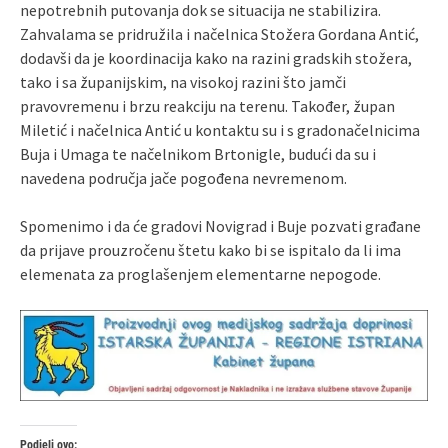
nepotrebnih putovanja dok se situacija ne stabilizira.
Zahvalama se pridružila i načelnica Stožera Gordana Antić,
dodavši da je koordinacija kako na razini gradskih stožera,
tako i sa županijskim, na visokoj razini što jamči
pravovremenu i brzu reakciju na terenu. Također, župan
Miletić i načelnica Antić u kontaktu su i s gradonačelnicima
Buja i Umaga te načelnikom Brtonigle, budući da su i
navedena područja jače pogođena nevremenom.
Spomenimo i da će gradovi Novigrad i Buje pozvati građane
da prijave prouzročenu štetu kako bi se ispitalo da li ima
elemenata za proglašenjem elementarne nepogode.
Podjeli ovo: