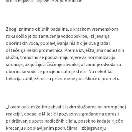
šteta najveća“, izjavio je župan Miletić.
Zbog iznimno obilnih padalina, u kratkom vremenskom
roku došlo je do zamućenja vodoopskrbe, izlijevanja
oborinskih voda, poplavljivanja nižih dijelova grada i
oštećenja nekih prometnica. Prema izvještajima nadležnih
službi, trenutno se poduzimaju mjere za normalizaciju
situacije, uključujući čišćenje slivnika, otvaranje odvoda za
oborinske vode te procjenu daljnje štete. Na nekoliko
lokacija zabilježene su privremene poteškoće u prometu.
„I ovim putem želim zahvaliti svim službama na promptnoj
reakciji“, dodao je Miletić i pozvao sve građane na oprez i
pridržavanje uputa nadležnih tijela, posebno kada je riječ o
kretanju u poplavljenim područjima i izbjegavanju