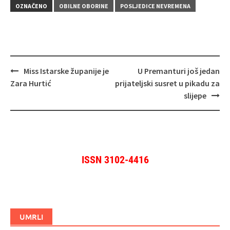
OZNAČENO
OBILNE OBORINE
POSLJEDICE NEVREMENA
Navigacija
Miss Istarske županije je
U Premanturi još jedan
objava
Zara Hurtić
prijateljski susret u pikadu za
slijepe
ISSN 3102-4416
UMRLI