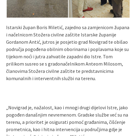
Istarski župan Boris Miletić, zajedno sa zamjenicom župana
i načelnicom Stožera civilne zaštite Istarske županije
Gordanom Antić, jutros je posjetio grad Novigrad te obišao
područja pogođena obilnim oborinama i poplavama koje su
tijekom noći i jutra zahvatile zapadni dio Istre. Tom
prilikom susreo se s gradonačelnikom Anteom Milosom,
članovima Stožera civilne zaštite te predstavnicima
komunalnih i interventnih službi na terenu.
„Novigrad je, nažalost, kao i mnogi drugi dijelovi Istre, jako
pogođen današnjim nevremenom. Gradske službe već su na
terenu, a prioritet je osigurati pomoć građanima, čišćenje
prometnica, kao i hitna intervencija u područjima gdje je