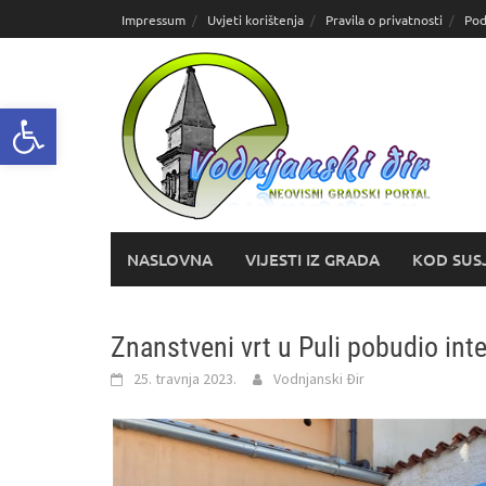
Skoči
Impressum
Uvjeti korištenja
Pravila o privatnosti
Pod
do
sadržaja
Open toolbar
NASLOVNA
VIJESTI IZ GRADA
KOD SUS
Znanstveni vrt u Puli pobudio inter
25. travnja 2023.
Vodnjanski Đir