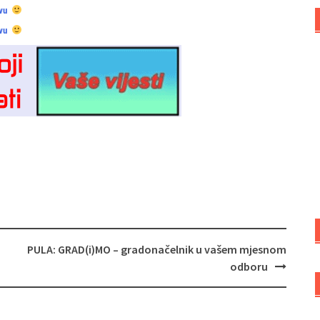
vu
vu
PULA: GRAD(i)MO – gradonačelnik u vašem mjesnom
odboru