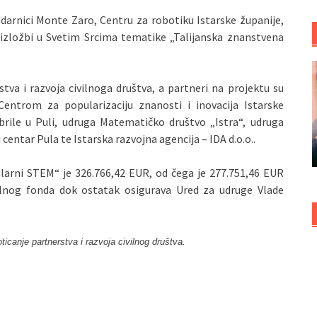
darnici Monte Zaro, Centru za robotiku Istarske županije,
 izložbi u Svetim Srcima tematike „Talijanska znanstvena
tva i razvoja civilnoga društva, a partneri na projektu su
Centrom za popularizaciju znanosti i inovacija Istarske
obrile u Puli, udruga Matematičko društvo „Istra“, udruga
centar Pula te Istarska razvojna agencija – IDA d.o.o..
arni STEM“ je 326.766,42 EUR, od čega je 277.751,46 EUR
jalnog fonda dok ostatak osigurava Ured za udruge Vlade
icanje partnerstva i razvoja civilnog društva.