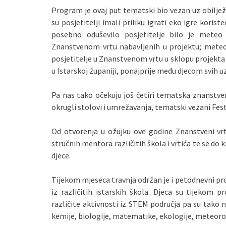
Program je ovaj put tematski bio vezan uz obilježa
su posjetitelji imali priliku igrati eko igre korist
posebno oduševilo posjetitelje bilo je meteo
Znanstvenom vrtu nabavljenih u projektu; meteor
posjetitelje u Znanstvenom vrtu u sklopu projekta 
u Istarskoj županiji, ponajprije među djecom svih u
Pa nas tako očekuju još četiri tematska znanstve
okrugli stolovi i umrežavanja, tematski vezani Festi
Od otvorenja u ožujku ove godine Znanstveni vrt 
stručnih mentora različitih škola i vrtića te se do 
djece.
Tijekom mjeseca travnja održan je i petodnevni pro
iz različitih istarskih škola. Djeca su tijeko
različite aktivnosti iz STEM područja pa su tako n
kemije, biologije, matematike, ekologije, meteorol