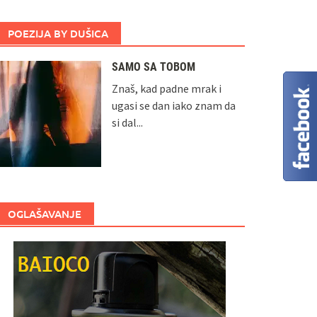
POEZIJA BY DUŠICA
SAMO SA TOBOM
Znaš, kad padne mrak i
ugasi se dan iako znam da
si dal...
OGLAŠAVANJE