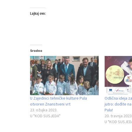
Lajkaj ovo:
Srodno
U Zajednici tehničke kulture Pula
Odlična ideja z
otvoren Znanstveni vrt
jutro: dođite n
23. ožujka 2023.
Pulu!
U "KOD SUSJEDA"
20. travnja 2023
U "KOD SUSJED