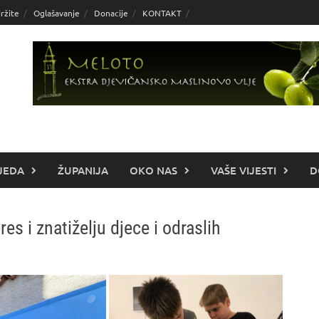
ržite
Oglašavanje
Donacije
KONTAKT
JEDA
ŽUPANIJA
OKO NAS
VAŠE VIJESTI
D
es i znatiželju djece i odraslih