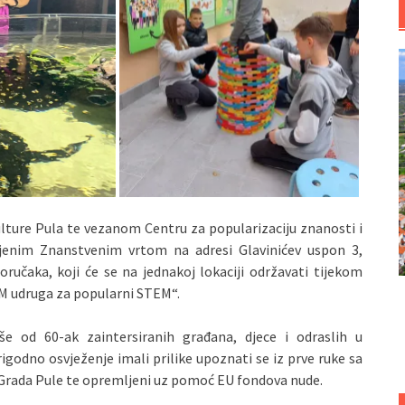
kulture Pula te vezanom Centru za popularizaciju znanosti i
ljenim Znanstvenim vrtom na adresi Glavinićev uspon 3,
ručaka, koji će se na jednakoj lokaciji održavati tijekom
EM udruga za popularni STEM“.
še od 60-ak zaintersiranih građana, djece i odraslih u
rigodno osvježenje imali prilike upoznati se iz prve ruke sa
 Grada Pule te opremljeni uz pomoć EU fondova nude.