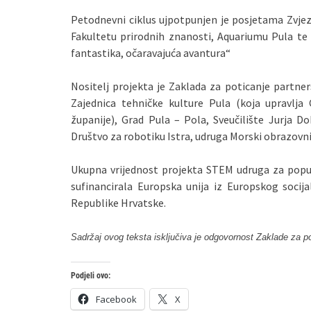
Petodnevni ciklus ujpotpunjen je posjetama Zvjez
Fakultetu prirodnih znanosti, Aquariumu Pula te
fantastika, očaravajuća avantura“
Nositelj projekta je Zaklada za poticanje partners
Zajednica tehničke kulture Pula (koja upravlja 
županije), Grad Pula – Pola, Sveučilište Jurja D
Društvo za robotiku Istra, udruga Morski obrazovni 
Ukupna vrijednost projekta STEM udruga za popul
sufinancirala Europska unija iz Europskog soci
Republike Hrvatske.
Sadržaj ovog teksta isključiva je odgovornost Zaklade za pot
Podjeli ovo:
Facebook
X