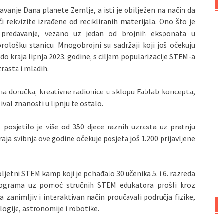
vanje Dana planete Zemlje, a isti je obilježen na način da
eći rekvizite izrađene od recikliranih materijala. Ono što je
 predavanje, vezano uz jedan od brojnih eksponata u
ološku stanicu. Mnogobrojni su sadržaji koji još očekuju
do kraja lipnja 2023. godine, s ciljem popularizacije STEM-a
zrasta i mladih.
na doručka, kreativne radionice u sklopu Fablab koncepta,
val znanosti u lipnju te ostalo.
posjetilo je više od 350 djece raznih uzrasta uz pratnju
kraja svibnja ove godine očekuje posjeta još 1.200 prijavljene
ljetni STEM kamp koji je pohađalo 30 učenika 5. i 6. razreda
m programa uz pomoć stručnih STEM edukatora prošli kroz
a zanimljiv i interaktivan način proučavali područja fizike,
ogije, astronomije i robotike.