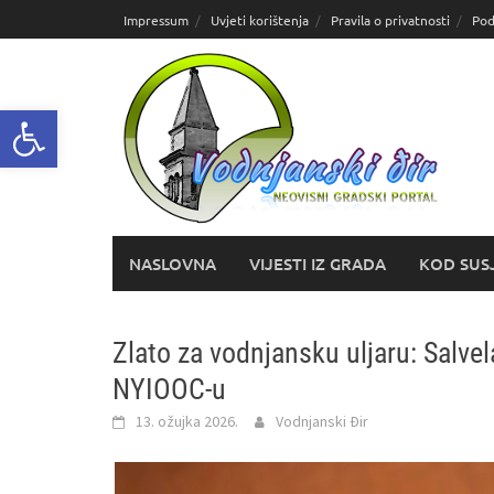
Skoči
Impressum
Uvjeti korištenja
Pravila o privatnosti
Pod
do
sadržaja
Open toolbar
NASLOVNA
VIJESTI IZ GRADA
KOD SUS
Zlato za vodnjansku uljaru: Salve
NYIOOC-u
13. ožujka 2026.
Vodnjanski Đir