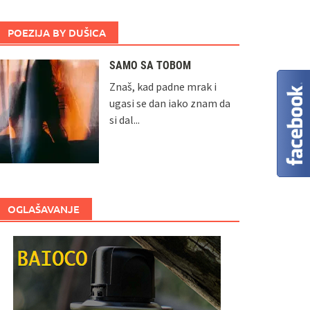
POEZIJA BY DUŠICA
SAMO SA TOBOM
Znaš, kad padne mrak i
ugasi se dan iako znam da
si dal...
OGLAŠAVANJE