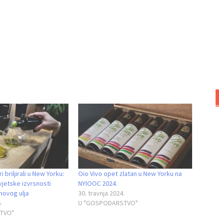
i briljirali u New Yorku:
Oio Vivo opet zlatan u New Yorku na
jetske izvrsnosti
NYIOOC 2024.
novog ulja
30. travnja 2024.
.
U "GOSPODARSTVO"
TVO"