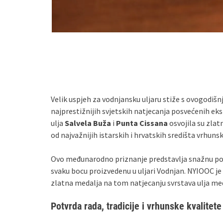
Velik uspjeh za vodnjansku uljaru stiže s ovogodiš
najprestižnijih svjetskih natjecanja posvećenih ek
ulja
Salvela Buža
i
Punta Cissana
osvojila su zlat
od najvažnijih istarskih i hrvatskih središta vrhunsk
Ovo međunarodno priznanje predstavlja snažnu potvr
svaku bocu proizvedenu u uljari Vodnjan. NYIOOC je
zlatna medalja na tom natjecanju svrstava ulja međ
Potvrda rada, tradicije i vrhunske kvalitete