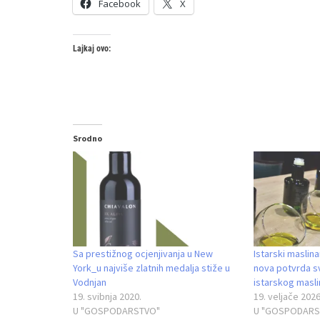
Facebook
X
Lajkaj ovo:
Srodno
Sa prestižnog ocjenjivanja u New
Istarski maslinar
York_u najviše zlatnih medalja stiže u
nova potvrda sv
Vodnjan
istarskog masli
19. svibnja 2020.
19. veljače 2026
U "GOSPODARSTVO"
U "GOSPODARS