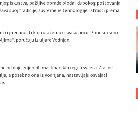
njeg iskustva, pažljive obrade ploda i dubokog poštovanja
žava spoj tradicije, suvremene tehnologije i strasti prema
teti i predanosti koju ulažemo u svaku bocu. Ponosni smo
jima“, poručuju iz uljare Vodnjan.
ne od najcjenjenijih maslinarskih regija svijeta. Zlatne
lja, a posebno ona iz Vodnjana, nastavljaju osvajati
te.