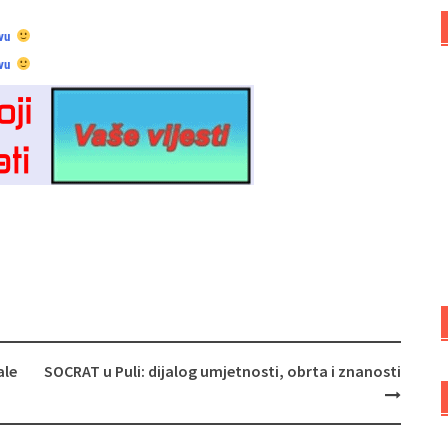
vu
vu
ale
SOCRAT u Puli: dijalog umjetnosti, obrta i znanosti