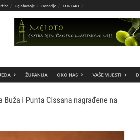
ržite
Oglašavanje
Donacije
KONTAKT
JEDA
ŽUPANIJA
OKO NAS
VAŠE VIJESTI
D
la Buža i Punta Cissana nagrađene na