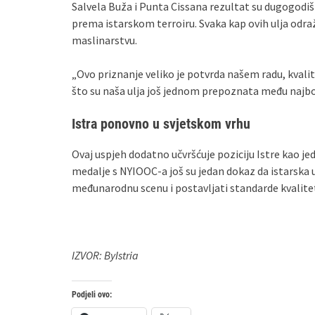
Salvela Buža i Punta Cissana rezultat su dugogodiš
prema istarskom terroiru. Svaka kap ovih ulja odra
maslinarstvu.
„Ovo priznanje veliko je potvrda našem radu, kvali
što su naša ulja još jednom prepoznata među najbol
Istra ponovno u svjetskom vrhu
Ovaj uspjeh dodatno učvršćuje poziciju Istre kao jed
medalje s NYIOOC-a još su jedan dokaz da istarska u
međunarodnu scenu i postavljati standarde kvalite
IZVOR: ByIstria
Podjeli ovo: