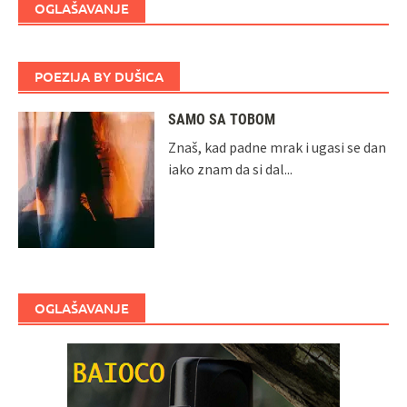
OGLAŠAVANJE
POEZIJA BY DUŠICA
SAMO SA TOBOM
Znaš, kad padne mrak i ugasi se dan
iako znam da si dal...
OGLAŠAVANJE