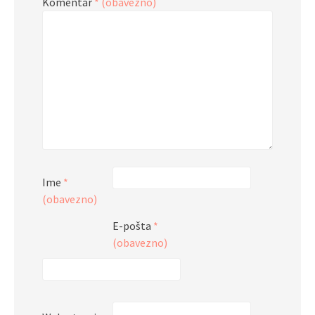
Komentar
* (obavezno)
Ime
*
(obavezno)
E-pošta
*
(obavezno)