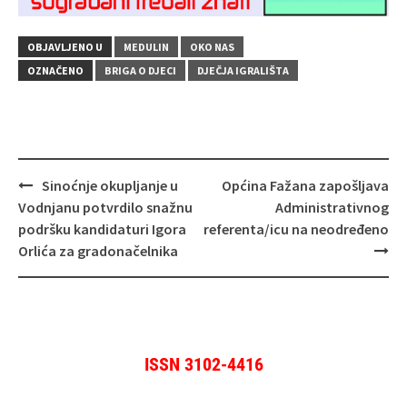
OBJAVLJENO U
MEDULIN
OKO NAS
OZNAČENO
BRIGA O DJECI
DJEČJA IGRALIŠTA
Navigacija
Sinoćnje okupljanje u
Općina Fažana zapošljava
objava
Vodnjanu potvrdilo snažnu
Administrativnog
podršku kandidaturi Igora
referenta/icu na neodređeno
Orlića za gradonačelnika
ISSN 3102-4416