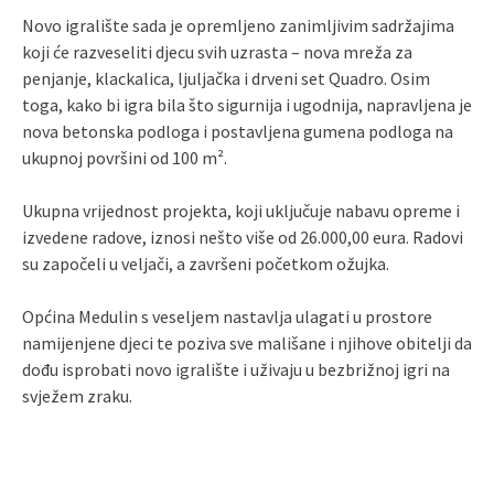
Novo igralište sada je opremljeno zanimljivim sadržajima
koji će razveseliti djecu svih uzrasta – nova mreža za
penjanje, klackalica, ljuljačka i drveni set Quadro. Osim
toga, kako bi igra bila što sigurnija i ugodnija, napravljena je
nova betonska podloga i postavljena gumena podloga na
ukupnoj površini od 100 m².
Ukupna vrijednost projekta, koji uključuje nabavu opreme i
izvedene radove, iznosi nešto više od 26.000,00 eura. Radovi
su započeli u veljači, a završeni početkom ožujka.
Općina Medulin s veseljem nastavlja ulagati u prostore
namijenjene djeci te poziva sve mališane i njihove obitelji da
dođu isprobati novo igralište i uživaju u bezbrižnoj igri na
svježem zraku.