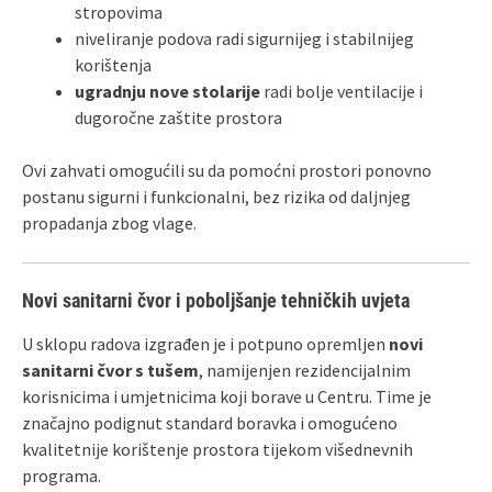
stropovima
niveliranje podova radi sigurnijeg i stabilnijeg
korištenja
ugradnju nove stolarije
radi bolje ventilacije i
dugoročne zaštite prostora
Ovi zahvati omogućili su da pomoćni prostori ponovno
postanu sigurni i funkcionalni, bez rizika od daljnjeg
propadanja zbog vlage.
Novi sanitarni čvor i poboljšanje tehničkih uvjeta
U sklopu radova izgrađen je i potpuno opremljen
novi
sanitarni čvor s tušem
, namijenjen rezidencijalnim
korisnicima i umjetnicima koji borave u Centru. Time je
značajno podignut standard boravka i omogućeno
kvalitetnije korištenje prostora tijekom višednevnih
programa.