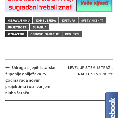
OBJAVLJENO U
KOD SUSJEDA
KULTURA
SVETVINČENAT
UMJETNOST
ŽUPANIJA
OZNAČENO
OBNOVE I SANACIJE
PROJEKTI
Navigacija
Udruga slijepih Istarske
LEVEL UP STEM: ISTRAŽI,
objava
županije obilježava 75
NAUČI, STVORI!
godina rada novim
projektima i osnivanjem
Kluba šetača