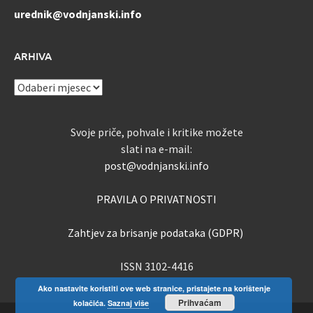
urednik@vodnjanski.info
ARHIVA
ARHIVA
Svoje priče, pohvale i kritike možete
slati na e-mail:
post@vodnjanski.info
PRAVILA O PRIVATNOSTI
Zahtjev za brisanje podataka (GDPR)
ISSN 3102-4416
Ako nastavite koristiti ove web stranice, pristajete na korištenje
Prihvaćam
kolačića.
Saznaj više