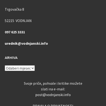
Trgovačka 8
52215 VODNJAN
097 625 3331
urednik@vodnjanski.info
ARHIVA
ARHIVA
Svoje priče, pohvale i kritike možete
slati na e-mail:
post@vodnjanski.info