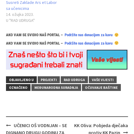
Susreti Zaklade Ars et Labor
sa učenicima
14. ožujka 2023.
U "RAD UDRUGA"
AKO VAM SE SVIDIO NAŠ PORTAL –
Podržite nas donacijom za kavu
AKO VAM SE SVIDIO NAŠ PORTAL –
Podržite nas donacijom za kavu
OBJAVLJENO U
PROJEKTI
RAD UDRUGA
VAŠE VIJESTI
OZNAČENO
MEĐUNARODNA SURADNJA
OČUVANJE BAŠTINE
Navigacija
UČENICI OŠ VODNJAN – SE
KK Oliva: Pobjeda dječaka
objava
DIGNANO DRUGU GODINU ZA
protiv KK Pazin