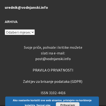
urednik@vodnjanski.info
ARHIVA
ARHIVA
Svoje priče, pohvale i kritike možete
slati na e-mail:
post@vodnjanski.info
PRAVILA O PRIVATNOSTI
Zahtjev za brisanje podataka (GDPR)
ISSN 3102-4416
Ako nastavite koristiti ove web stranice, pristajete na korištenje
Prihvaćam
kolačića.
Saznaj više