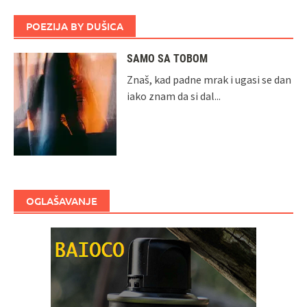
POEZIJA BY DUŠICA
SAMO SA TOBOM
Znaš, kad padne mrak i ugasi se dan
iako znam da si dal...
OGLAŠAVANJE