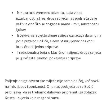
Mir u srcu: u vremenu adventa, kada vlada
užurbanost i stres, druga svijeća nas podsjeća da je
važnije ono što se događa u nama – mir, sabranost i
ljubav.
Iščekivanje: svjetlo druge svijeće označava da smo na
pola puta do Božića, a adventski vijenac nas vodi
kroz četiri tjedna priprave.
Tradicionalna boja: u klasičnom vijencu druga svijeća
je ljubičasta, simbol pokajanja i priprave.
Paljenje druge adventske svijeće nije samo običaj, već poziv
na mir, ljubav i poniznost. Ona nas podsjeća da se Božić
približava i da se trebamo duhovno pripremiti za dolazak
Krista – svjetla koje razgoni tamu.