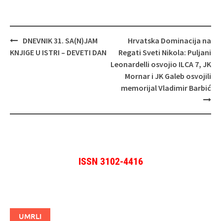
Navigacija
DNEVNIK 31. SA(N)JAM
Hrvatska Dominacija na
objava
KNJIGE U ISTRI – DEVETI DAN
Regati Sveti Nikola: Puljani
Leonardelli osvojio ILCA 7, JK
Mornar i JK Galeb osvojili
memorijal Vladimir Barbić
ISSN 3102-4416
UMRLI