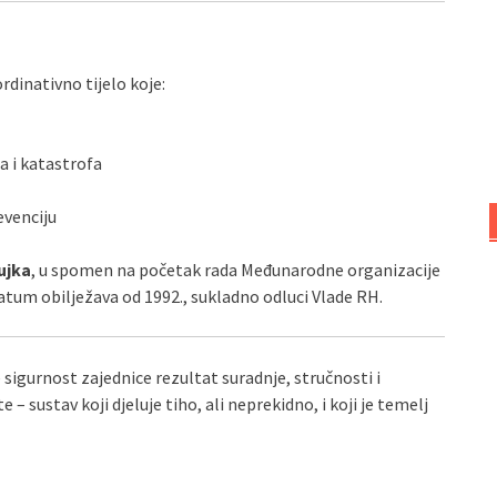
rdinativno tijelo koje:
a i katastrofa
evenciju
ujka
, u spomen na početak rada Međunarodne organizacije
 datum obilježava od 1992., sukladno odluci Vlade RH.
e sigurnost zajednice rezultat suradnje, stručnosti i
e – sustav koji djeluje tiho, ali neprekidno, i koji je temelj