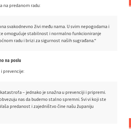
ma na predanom radu:
i – ona svakodnevno živi među nama. U svim nepogodama i
ite omogućuje stabilnost i normalno funkcioniranje
nom radu i brizi za sigurnost naših sugrađana.“
mo na poslu
 prevencije:
katastrofa – jednako je snažna u prevenciji i pripremi.
bvezuju nas da budemo stalno spremni. Svi vi koji ste
aša predanost i zajedništvo čine našu županiju