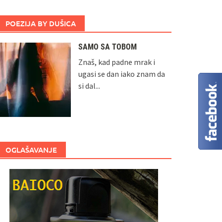
POEZIJA BY DUŠICA
SAMO SA TOBOM
Znaš, kad padne mrak i
ugasi se dan iako znam da
si dal...
OGLAŠAVANJE