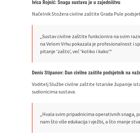
Ivica Rojnić: Snaga sustava je u zajedništvu
Načelnik Stožera civilne zaštite Grada Pule podsjet
„Sustav civilne zaštite funkcionira na svim r
na Velom Vrhu pokazala je profesionalnost i sp
pitanje ‘zašto’, već ‘koliko i kako’.“
Denis Stipanov: Dan civilne zaštite podsjetnik na važ
Voditelj Službe civilne zaštite Istarske županije is
sudionicima sustava:
„Hvala svim pripadnicima operativnih snaga, 
nam što više edukacija i vježbi, a što manje stva