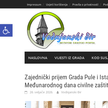
Skoči
Impressum
Uvjeti korištenja
Pravila o privatnosti
Pod
do
sadržaja
Open toolbar
NASLOVNA
VIJESTI IZ GRADA
KOD SUS
Zajednički prijem Grada Pule i I
Međunarodnog dana civilne zašti
26. veljače 2026.
Vodnjanski Đir