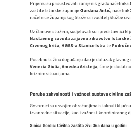
Prijemu su prisustvovali zamjenik gradonačelnika
zaštite Istarske županije
Gordana Antić
, načelnik
načelnice županijskog Stožera i voditelj Službe civ
Uz članove stožera, sudjelovali su i predstavnici kl
Nastavnog zavoda za javno zdravstvo Istarske 
Crvenog križa
,
HGSS-a Stanice Istra
te
Područne 
Posebnu težinu događanju dao je dolazak glavnog ra
Venezia Giulia
,
Amedea Aristeija
, čime je dodatn
kriznim situacijama.
Poruke zahvalnosti i važnost sustava civilne zaš
Govornici su u svojim obraćanjima istaknuli ključnu 
izvanredne situacije, kao i važnost koordiniranog dj
Siniša Gordić: Civilna zaštita živi 365 dana u godini