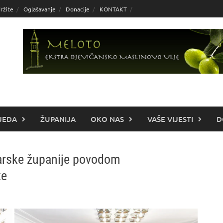
ržite
Oglašavanje
Donacije
KONTAKT
JEDA
ŽUPANIJA
OKO NAS
VAŠE VIJESTI
D
starske županije povodom
te