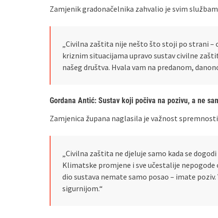
Zamjenik gradonačelnika zahvalio je svim služba
„Civilna zaštita nije nešto što stoji po stran
kriznim situacijama upravo sustav civilne zašt
našeg društva. Hvala vam na predanom, danonoć
Gordana Antić: Sustav koji počiva na pozivu, a ne sa
Zamjenica župana naglasila je važnost spremnosti i
„Civilna zaštita ne djeluje samo kada se dogodi 
Klimatske promjene i sve učestalije nepogode o
dio sustava nemate samo posao – imate poziv. V
sigurnijom.“