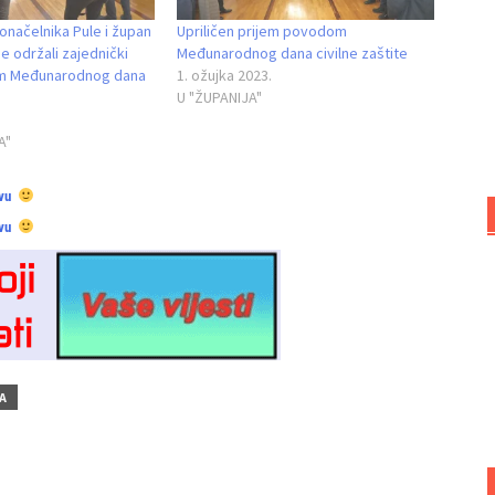
onačelnika Pule i župan
Upriličen prijem povodom
e održali zajednički
Međunarodnog dana civilne zaštite
m Međunarodnog dana
1. ožujka 2023.
U "ŽUPANIJA"
A"
vu
vu
A