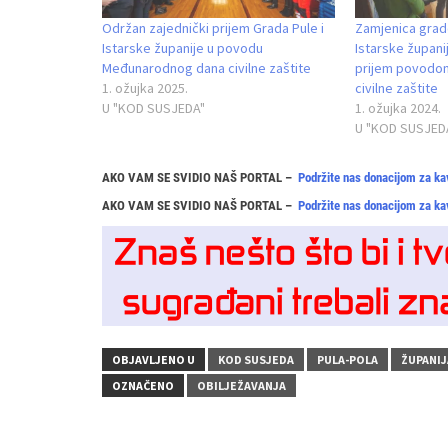
Održan zajednički prijem Grada Pule i
Zamjenica grad
Istarske županije u povodu
Istarske županij
Međunarodnog dana civilne zaštite
prijem povodo
1. ožujka 2025.
civilne zaštite
U "KOD SUSJEDA"
1. ožujka 2024.
U "KOD SUSJED
AKO VAM SE SVIDIO NAŠ PORTAL –
Podržite nas donacijom za ka
AKO VAM SE SVIDIO NAŠ PORTAL –
Podržite nas donacijom za ka
OBJAVLJENO U
KOD SUSJEDA
PULA-POLA
ŽUPANIJ
OZNAČENO
OBILJEŽAVANJA