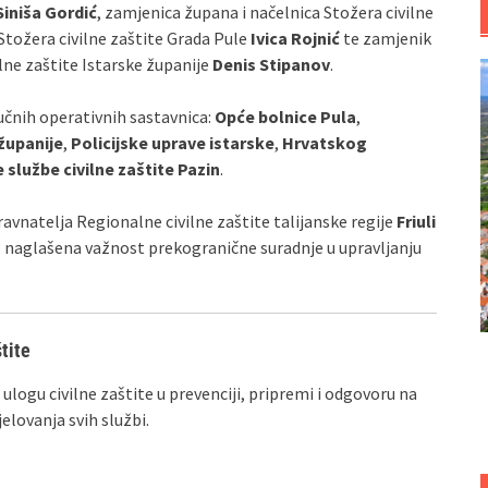
Siniša Gordić
, zamjenica župana i načelnica Stožera civilne
 Stožera civilne zaštite Grada Pule
Ivica Rojnić
te zamjenik
ilne zaštite Istarske županije
Denis Stipanov
.
jučnih operativnih sastavnica:
Opće bolnice Pula
,
županije
,
Policijske uprave istarske
,
Hrvatskog
službe civilne zaštite Pazin
.
vnatelja Regionalne civilne zaštite talijanske regije
Friuli
o naglašena važnost prekogranične suradnje u upravljanju
tite
ulogu civilne zaštite u prevenciji, pripremi i odgovoru na
elovanja svih službi.