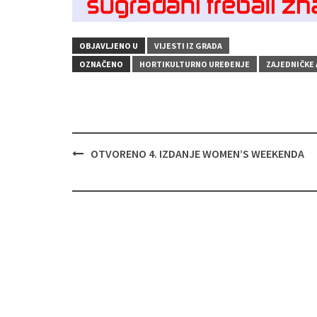
OBJAVLJENO U
VIJESTI IZ GRADA
OZNAČENO
HORTIKULTURNO UREĐENJE
ZAJEDNIČKE 
Navigacija
OTVORENO 4. IZDANJE WOMEN’S WEEKENDA
objava