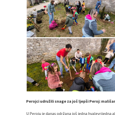
Perojci udružili snage za još ljepši Peroj: mališa
U Peroju je danas održana još jedna hvalevrijedna a