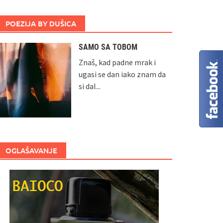
POEZIJA BY DUŠICA
SAMO SA TOBOM
Znaš, kad padne mrak i
ugasi se dan iako znam da
si dal...
OGLAŠAVANJE