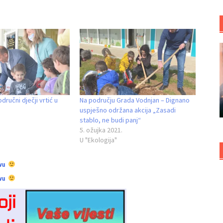
ručni dječji vrtić u
Na području Grada Vodnjan – Dignano
uspješno održana akcija „Zasadi
stablo, ne budi panj“
5. ožujka 2021.
U "Ekologija"
vu
vu