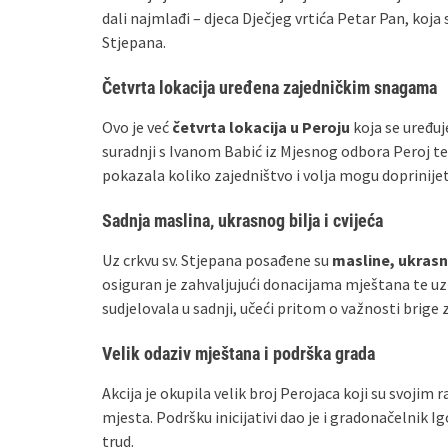
dali najmlađi – djeca Dječjeg vrtića Petar Pan, koja 
Stjepana.
Četvrta lokacija uređena zajedničkim snagama
Ovo je već
četvrta lokacija u Peroju
koja se uređuj
suradnji s Ivanom Babić iz Mjesnog odbora Peroj te
pokazala koliko zajedništvo i volja mogu doprinije
Sadnja maslina, ukrasnog bilja i cvijeća
Uz crkvu sv. Stjepana posađene su
masline, ukrasni
osiguran je zahvaljujući donacijama mještana te uz
sudjelovala u sadnji, učeći pritom o važnosti brige z
Velik odaziv mještana i podrška grada
Akcija je okupila velik broj Perojaca koji su svoji
mjesta. Podršku inicijativi dao je i gradonačelnik Ig
trud.