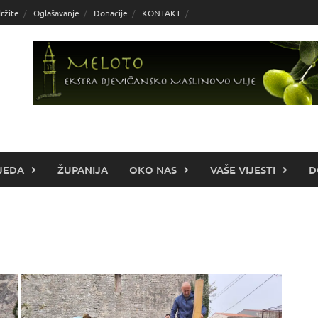
ržite
Oglašavanje
Donacije
KONTAKT
JEDA
ŽUPANIJA
OKO NAS
VAŠE VIJESTI
D