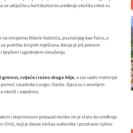
su se uključila u hortikulturno uređenje okoliša crkve sv.
e na inicijativu Nikole Vučetića, poznatijeg kao Falco, u
 uz podršku brojnih mještana. Akcija je još jednom
ti ljepšem i ugodnijem okruženju.
 grmovi, cvijeće i razno drugo bilje
, a sav sadni materijal
 pomoć rasadnika Longo i Darko. Djeca su s veseljem
a okoliš i zajednicu.
m radom i doprinosom pokazali koliko im je stalo do uređenja
or Orlić, koji je danas obišao sudionike i pozdravio njihov