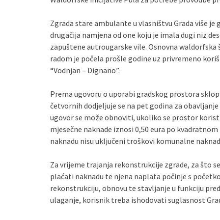
Zgrada stare ambulante u vlasništvu Grada više je 
drugačija namjena od one koju je imala dugi niz dese
zapuštene autrougarske vile. Osnovna waldorfska šk
radom je počela prošle godine uz privremeno kori
“Vodnjan – Dignano”.
Prema ugovoru o uporabi gradskog prostora skloplj
četvornih dodjeljuje se na pet godina za obavljanj
ugovor se može obnoviti, ukoliko se prostor korist
mjesečne naknade iznosi 0,50 eura po kvadratnom 
naknadu nisu uključeni troškovi komunalne naknade 
Za vrijeme trajanja rekonstrukcije zgrade, za što se
plaćati naknadu te njena naplata počinje s počet
rekonstrukciju, obnovu te stavljanje u funkciju pr
ulaganje, korisnik treba ishodovati suglasnost Gra