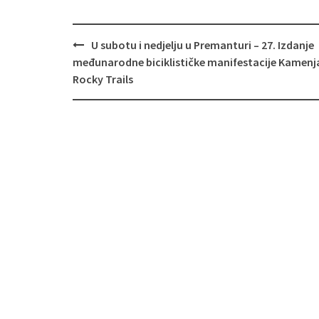
Navigacija
U subotu i nedjelju u Premanturi – 27. Izdanje
objava
međunarodne biciklističke manifestacije Kamenj
Rocky Trails