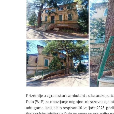
Prizemlje u zgradi stare ambulante u Istarskoj ulici
Pula (WIP) za obavljanje odgojno-obrazovne djelat
udrugama, koji je bio raspisan 10. veljače 2025. god
Waldorfske inicijative Pula za potrebe provodbe 