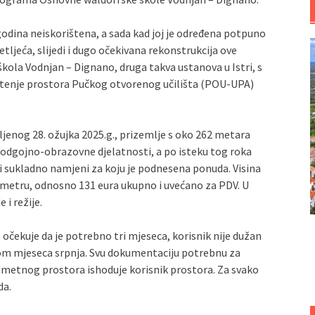
godina neiskorištena, a sada kad joj je određena potpuno
tljeća, slijedi i dugo očekivana rekonstrukcija ove
ola Vodnjan – Dignano, druga takva ustanova u Istri, s
štenje prostora Pučkog otvorenog učilišta (POU-UPA)
enog 28. ožujka 2025.g., prizemlje s oko 262 metara
e odgojno-obrazovne djelatnosti, a po isteku tog roka
i sukladno namjeni za koju je podnesena ponuda. Visina
metru, odnosno 131 eura ukupno i uvećano za PDV. U
i režije.
 očekuje da je potrebno tri mjeseca, korisnik nije dužan
kom mjeseca srpnja. Svu dokumentaciju potrebnu za
edmetnog prostora ishoduje korisnik prostora. Za svako
da.