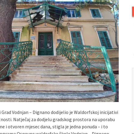
 Grad Vodnjan – Dignano dodijelio je Waldorfskoj inicijativi
nosti. Natječaj za dodjelu gradskog prostora na uporabu
ine i otvoren mjesec dana, stigla je jedna ponuda – i to
programa Osnovne waldorfske škole Vodnjan – Dignano.