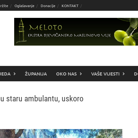
ržite
Oglašavanje
Donacije
KONTAKT
JEDA
ŽUPANIJA
OKO NAS
VAŠE VIJESTI
D
 u staru ambulantu, uskoro