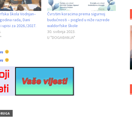
fska škola Vodnjan–
Čvrstim koracima prema sigurnoj
godina rada, Dani
budućnosti – pogled u niže razrede
i upisi za 2026./2027.
waldorfske škole
.
30. svibnja 2023.
"
U "DOGAĐANJA"
vu
vu
DRUGA