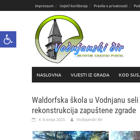
Skoči
Impressum
Uvjeti korištenja
Pravila o privatnosti
Pod
do
sadržaja
Open toolbar
NASLOVNA
VIJESTI IZ GRADA
KOD SUS
Waldorfska škola u Vodnjanu seli
rekonstrukcija zapuštene zgrade
4. travnja 2025.
Vodnjanski Đir