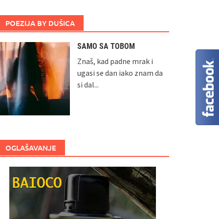
POEZIJA BY DUŠICA
SAMO SA TOBOM
Znaš, kad padne mrak i
ugasi se dan iako znam da
si dal...
OGLAŠAVANJE