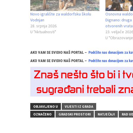
Novo igralište za waldorfsku školu
Osnovna waldor
Vodnjan
Dignano: druga 
28. srpnja 2026.
otvorenih vrata 
U "Aktualnosti"
23. veljače 2026
U "Obrazovanje
AKO VAM SE SVIDIO NAŠ PORTAL –
Podržite nas donacijom za ka
AKO VAM SE SVIDIO NAŠ PORTAL –
Podržite nas donacijom za ka
OBJAVLJENO U
VIJESTI IZ GRADA
OZNAČENO
GRADSKI PROSTORI
NATJEČAJI
RAD U