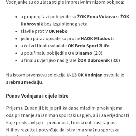
Vodnjanke su do zlata stigle impresivnim nizom pobjeda:
u grupnoj fazi pobijedile su
ŽOK Enna Vukovar
i
ŽOK
Dubrovnik
bez izgubljenog seta
slavile protiv
OK Nebo
jedini poraz upisale su protiv
HAOK Mladosti
u četvrtfinalu svladale
OK Brda Sport2Life
u polufinalu pobijedile
OK Dinamo
(2:0)
u finalu uvjerljivo nadigrale
ŽOK Dubrovnik
(3:0)
Na istom prvenstvu selekcija
U‑13 OK Vodnjan
osvojila je
srebrnu medalju
.
Ponos Vodnjana i cijele Istre
Prijem u Županiji bio je prilika da se mladim prvakinjama
oda priznanje za izniman sportski uspjeh, ali i za vrijednosti
koje predstavljaju – predanost, timski duh i ustrajnost.
Njihov rezultat potvrđuje da Istra ima snažnu sportsku