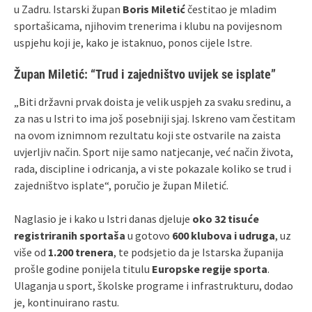
u Zadru. Istarski župan
Boris Miletić
čestitao je mladim
sportašicama, njihovim trenerima i klubu na povijesnom
uspjehu koji je, kako je istaknuo, ponos cijele Istre.
Župan Miletić: “Trud i zajedništvo uvijek se isplate”
„Biti državni prvak doista je velik uspjeh za svaku sredinu, a
za nas u Istri to ima još posebniji sjaj. Iskreno vam čestitam
na ovom iznimnom rezultatu koji ste ostvarile na zaista
uvjerljiv način. Sport nije samo natjecanje, već način života,
rada, discipline i odricanja, a vi ste pokazale koliko se trud i
zajedništvo isplate“, poručio je župan Miletić.
Naglasio je i kako u Istri danas djeluje
oko 32 tisuće
registriranih sportaša
u gotovo
600 klubova i udruga
, uz
više od
1.200 trenera
, te podsjetio da je Istarska županija
prošle godine ponijela titulu
Europske regije sporta
.
Ulaganja u sport, školske programe i infrastrukturu, dodao
je, kontinuirano rastu.