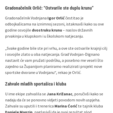
Gradonačelnik Orlić: “Ostvarile ste duplu krunu”
Gradonačelnik Vodnjana
Igor Orlić
čestitao je
odbojkašicama na iznimnoj sezoni, istaknuvši kako su ove
godine osvojile
dvostruku krunu
– naslov državnih
prvakinja u klupskom i u školskom natjecanju.
„Svake godine bile ste pri vrhu, a ove ste ostvarile krajnji cilj
i osvojile zlato u oba natjecanja. Grad Vodnjan-Dignano
nastavit će vam pružati podršku, a posebno me veseli što
zajedno sa Županijom planiramo realizirati projekt nove
sportske dvorane u Vodnjanu“, rekao je Orlić.
Zahvale mladih sportašica i kluba
U ime ekipe zahvalila se
Jana Križanac
, poručivši kako se
nadaju da će se ponovno vidjeti povodom novih uspjeha.
Zahvale su uputili i trenerica
Marina Ćorić
te tajnik kluba
Daniele Manzin
, naglasivši da je ovaj rezultat plod