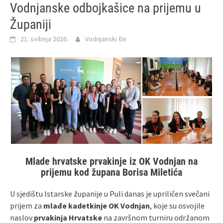
Vodnjanske odbojkašice na prijemu u
Županiji
21. svibnja 2026.
Vodnjanski Đir
Mlade hrvatske prvakinje iz OK Vodnjan na
prijemu kod župana Borisa Miletića
U sjedištu Istarske županije u Puli danas je upriličen svečani
prijem za
mlađe kadetkinje OK Vodnjan
, koje su osvojile
naslov
prvakinja Hrvatske
na završnom turniru održanom