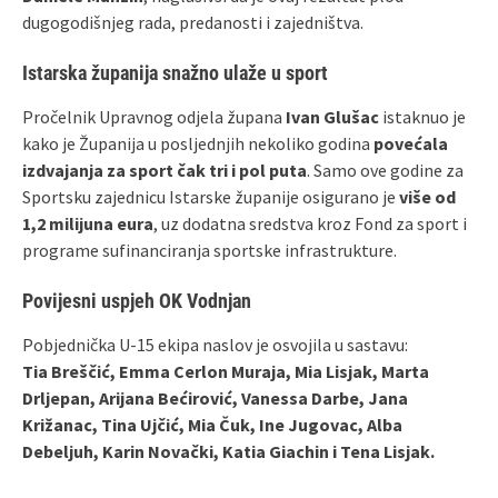
dugogodišnjeg rada, predanosti i zajedništva.
Istarska županija snažno ulaže u sport
Pročelnik Upravnog odjela župana
Ivan Glušac
istaknuo je
kako je Županija u posljednjih nekoliko godina
povećala
izdvajanja za sport čak tri i pol puta
. Samo ove godine za
Sportsku zajednicu Istarske županije osigurano je
više od
1,2 milijuna eura
, uz dodatna sredstva kroz Fond za sport i
programe sufinanciranja sportske infrastrukture.
Povijesni uspjeh OK Vodnjan
Pobjednička U‑15 ekipa naslov je osvojila u sastavu:
Tia Breščić, Emma Cerlon Muraja, Mia Lisjak, Marta
Drljepan, Arijana Bećirović, Vanessa Darbe, Jana
Križanac, Tina Ujčić, Mia Čuk, Ine Jugovac, Alba
Debeljuh, Karin Novački, Katia Giachin i Tena Lisjak.