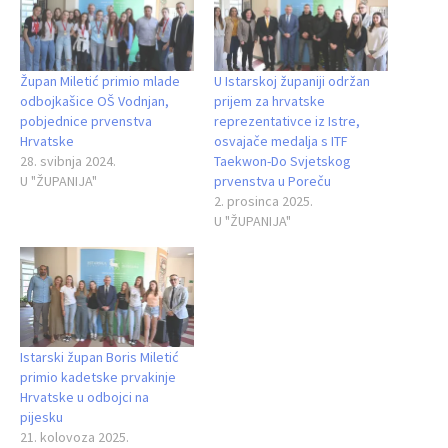
Župan Miletić primio mlade
U Istarskoj županiji održan
odbojkašice OŠ Vodnjan,
prijem za hrvatske
pobjednice prvenstva
reprezentativce iz Istre,
Hrvatske
osvajače medalja s ITF
28. svibnja 2024.
Taekwon-Do Svjetskog
U "ŽUPANIJA"
prvenstva u Poreču
2. prosinca 2025.
U "ŽUPANIJA"
Istarski župan Boris Miletić
primio kadetske prvakinje
Hrvatske u odbojci na
pijesku
21. kolovoza 2025.