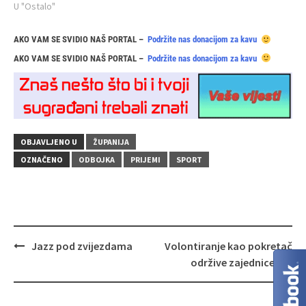
U "Ostalo"
AKO VAM SE SVIDIO NAŠ PORTAL –
Podržite nas donacijom za kavu
AKO VAM SE SVIDIO NAŠ PORTAL –
Podržite nas donacijom za kavu
OBJAVLJENO U
ŽUPANIJA
OZNAČENO
ODBOJKA
PRIJEMI
SPORT
Navigacija
Jazz pod zvijezdama
Volontiranje kao pokretač
objava
održive zajednice