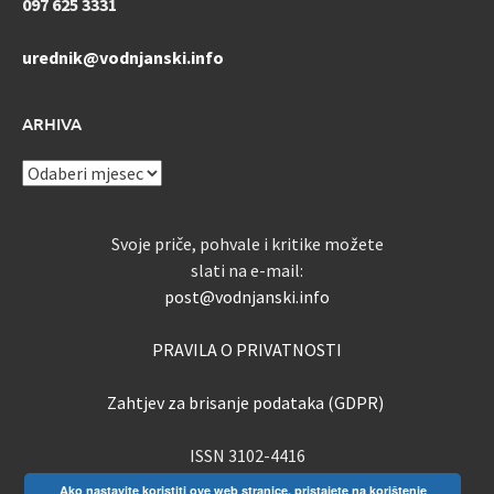
097 625 3331
urednik@vodnjanski.info
ARHIVA
ARHIVA
Svoje priče, pohvale i kritike možete
slati na e-mail:
post@vodnjanski.info
PRAVILA O PRIVATNOSTI
Zahtjev za brisanje podataka (GDPR)
ISSN 3102-4416
Ako nastavite koristiti ove web stranice, pristajete na korištenje