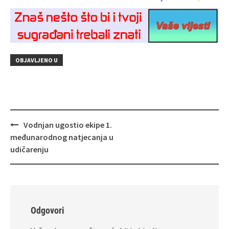
OBJAVLJENO U
Navigacija
Vodnjan ugostio ekipe 1.
objava
međunarodnog natjecanja u
udičarenju
Odgovori