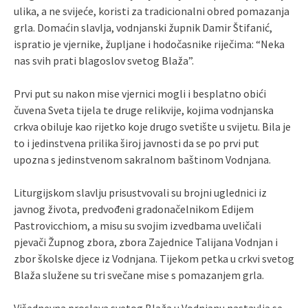
ulika, a ne svijeće, koristi za tradicionalni obred pomazanja
grla. Domaćin slavlja, vodnjanski župnik Damir Štifanić,
ispratio je vjernike, župljane i hodočasnike riječima: “Neka
nas svih prati blagoslov svetog Blaža”.
Prvi put su nakon mise vjernici mogli i besplatno obići
čuvena Sveta tijela te druge relikvije, kojima vodnjanska
crkva obiluje kao rijetko koje drugo svetište u svijetu. Bila je
to i jedinstvena prilika široj javnosti da se po prvi put
upozna s jedinstvenom sakralnom baštinom Vodnjana.
Liturgijskom slavlju prisustvovali su brojni uglednici iz
javnog života, predvođeni gradonačelnikom Edijem
Pastrovicchiom, a misu su svojim izvedbama uveličali
pjevači Župnog zbora, zbora Zajednice Talijana Vodnjan i
zbor školske djece iz Vodnjana. Tijekom petka u crkvi svetog
Blaža služene su tri svečane mise s pomazanjem grla.
Višednevna proslava svetog Blaža u Vodnjanu nastavlja se