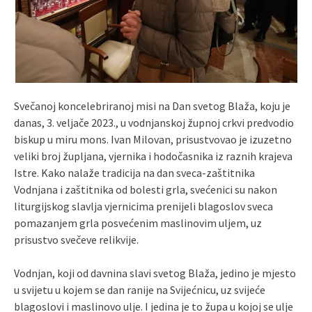
Svečanoj koncelebriranoj misi na Dan svetog Blaža, koju je
danas, 3. veljače 2023., u vodnjanskoj župnoj crkvi predvodio
biskup u miru mons. Ivan Milovan, prisustvovao je izuzetno
veliki broj župljana, vjernika i hodočasnika iz raznih krajeva
Istre. Kako nalaže tradicija na dan sveca-zaštitnika
Vodnjana i zaštitnika od bolesti grla, svećenici su nakon
liturgijskog slavlja vjernicima prenijeli blagoslov sveca
pomazanjem grla posvećenim maslinovim uljem, uz
prisustvo svečeve relikvije.
Vodnjan, koji od davnina slavi svetog Blaža, jedino je mjesto
u svijetu u kojem se dan ranije na Svijećnicu, uz svijeće
blagoslovi i maslinovo ulje. I jedina je to župa u kojoj se ulje