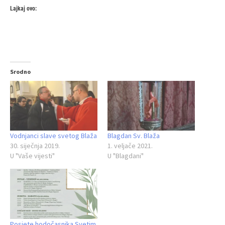
Lajkaj ovo:
Srodno
Vodnjanci slave svetog Blaža
Blagdan Sv. Blaža
30. siječnja 2019.
1. veljače 2021.
U "Vaše vijesti"
U "Blagdani"
Posjete hodočasnika Svetim