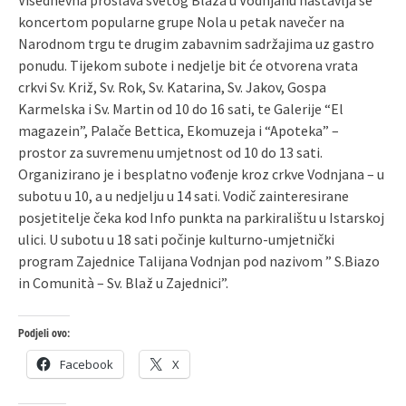
koncertom popularne grupe Nola u petak navečer na
Narodnom trgu te drugim zabavnim sadržajima uz gastro
ponudu. Tijekom subote i nedjelje bit će otvorena vrata
crkvi Sv. Križ, Sv. Rok, Sv. Katarina, Sv. Jakov, Gospa
Karmelska i Sv. Martin od 10 do 16 sati, te Galerije “El
magazein”, Palače Bettica, Ekomuzeja i “Apoteka” –
prostor za suvremenu umjetnost od 10 do 13 sati.
Organizirano je i besplatno vođenje kroz crkve Vodnjana – u
subotu u 10, a u nedjelju u 14 sati. Vodič zainteresirane
posjetitelje čeka kod Info punkta na parkiralištu u Istarskoj
ulici. U subotu u 18 sati počinje kulturno-umjetnički
program Zajednice Talijana Vodnjan pod nazivom ” S.Biazo
in Comunità – Sv. Blaž u Zajednici”.
Podjeli ovo:
Facebook
X