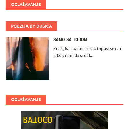
OGLAŠAVANJE
POEZIJA BY DUŠICA
SAMO SA TOBOM
Znaš, kad padne mrak i ugasi se dan
iako znam da si dal...
OGLAŠAVANJE