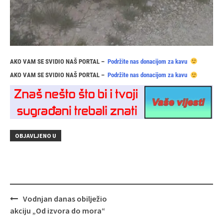
AKO VAM SE SVIDIO NAŠ PORTAL –
Podržite nas donacijom za kavu
AKO VAM SE SVIDIO NAŠ PORTAL –
Podržite nas donacijom za kavu
OBJAVLJENO U
Navigacija
Vodnjan danas obilježio
objava
akciju „Od izvora do mora“