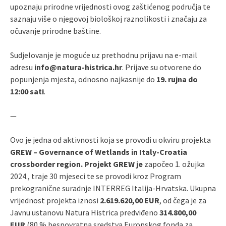
upoznaju prirodne vrijednosti ovog zaštićenog područja te
saznaju više o njegovoj biološkoj raznolikosti i značaju za
očuvanje prirodne baštine.
Sudjelovanje je moguće uz prethodnu prijavu na e-mail
adresu
info@natura-histrica.hr
. Prijave su otvorene do
popunjenja mjesta, odnosno najkasnije do
19. rujna do
12:00 sati
.
—
Ovo je jedna od aktivnosti koja se provodi u okviru projekta
GREW – Governance of Wetlands in Italy-Croatia
crossborder region. Projekt GREW je
započeo 1. ožujka
2024., traje 30 mjeseci te se provodi kroz Program
prekogranične suradnje INTERREG Italija-Hrvatska. Ukupna
vrijednost projekta iznosi
2.619.620,00 EUR
, od čega je za
Javnu ustanovu Natura Histrica predviđeno
314.800,00
EUR
(80 % bespovratna sredstva Europskog fonda za