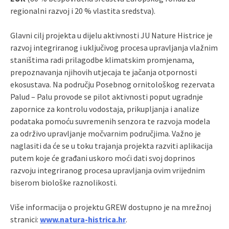
regionalni razvoj i 20 % vlastita sredstva).
Glavni cilj projekta u dijelu aktivnosti JU Nature Histrice je
razvoj integriranog i uključivog procesa upravljanja vlažnim
staništima radi prilagodbe klimatskim promjenama,
prepoznavanja njihovih utjecaja te jačanja otpornosti
ekosustava. Na području Posebnog ornitološkog rezervata
Palud – Palu provode se pilot aktivnosti poput ugradnje
zapornice za kontrolu vodostaja, prikupljanja i analize
podataka pomoću suvremenih senzora te razvoja modela
za održivo upravljanje močvarnim područjima. Važno je
naglasiti da će se u toku trajanja projekta razviti aplikacija
putem koje će građani uskoro moći dati svoj doprinos
razvoju integriranog procesa upravljanja ovim vrijednim
biserom biološke raznolikosti.
Više informacija o projektu GREW dostupno je na mrežnoj
stranici:
www.natura-histrica.hr
.