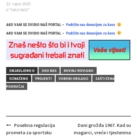
22. rujna 2025.
U "OKO NAS"
AKO VAM SE SVIDIO NAŠ PORTAL –
Podržite nas donacijom za kavu
AKO VAM SE SVIDIO NAŠ PORTAL –
Podržite nas donacijom za kavu
OBJAVLJENO U
OKO NAS
ROVINJ-ROVIGNO
OZNAČENO
PROJEKTI
VOĐENI OBILASCI
ZAŠTIĆENA
PODRUČJA
Navigacija
Posebna regulacija
Dani grožđa 1967. Kad su
objava
prometa za sportsku
magarci, vreće i tjestenina