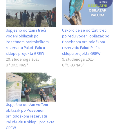
Uspješno održan i treći
Uskoro će se održati treći
vođeni obilazak po
po redu vođeni obilazak po
Posebnom ornitološkom
Posebnom ornitološkom
rezervatu Palud–Palù u
rezervatu Palud-Palù u
sklopu projekta GREW
sklopu projekta GREW
20. studenoga 2025.
9. studenoga 2025.
U "OKO NAS"
U "OKO NAS"
Uspješno održan vođeni
obilazak po Posebnom
ornitološkom rezervatu
Palud-Palù u sklopu projekta
GREW