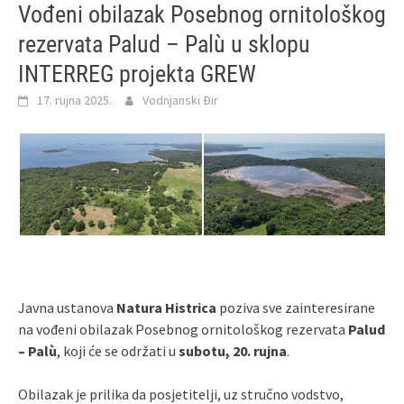
Vođeni obilazak Posebnog ornitološkog
rezervata Palud – Palù u sklopu
INTERREG projekta GREW
17. rujna 2025.
Vodnjanski Đir
Javna ustanova
Natura Histrica
poziva sve zainteresirane
na vođeni obilazak Posebnog ornitološkog rezervata
Palud
– Palù
, koji će se održati u
subotu, 20. rujna
.
Obilazak je prilika da posjetitelji, uz stručno vodstvo,