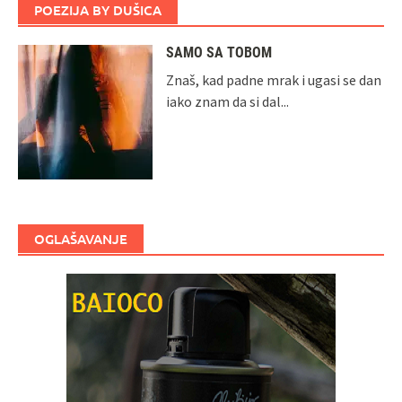
POEZIJA BY DUŠICA
SAMO SA TOBOM
Znaš, kad padne mrak i ugasi se dan
iako znam da si dal...
OGLAŠAVANJE