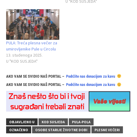
U "KOD SUSJEDA"
PULA: Treća plesna večer za
umirovljenike Pule u Circolu
13. studenoga 2025.
U "KOD SUSJEDA"
AKO VAM SE SVIDIO NAŠ PORTAL –
Podržite nas donacijom za kavu
AKO VAM SE SVIDIO NAŠ PORTAL –
Podržite nas donacijom za kavu
OBJAVLJENO U
KOD SUSJEDA
PULA-POLA
OZNAČENO
OSOBE STARIJE ŽIVOTNE DOBI
PLESNE VEČERI