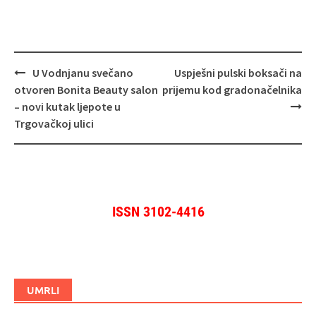
Navigacija
U Vodnjanu svečano
Uspješni pulski boksači na
objava
otvoren Bonita Beauty salon
prijemu kod gradonačelnika
– novi kutak ljepote u
Trgovačkoj ulici
ISSN 3102-4416
UMRLI