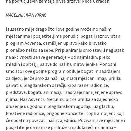
na području svih zemalja bivše države: Nede Ukraden.
NAČELNIK IVAN KIRAC
Izuzetno mi je drago što i ove godine možemo našim
mještanima i posjetiteljima ponuditi bogat i raznovrstan
program Adventa, osmišljen upravo kako bi svatko
pronašao nešto za sebe. Pri planiranju smo stavili naglasak
na aktivnosti za sve generacije – od najmlađih, preko
mladih i obitelji, pa sve do naših umirovljenika. Ponosni
smo što i ove godine program obiluje bogatim sadržajem
za djecu, jer želimo da naši najmlađi mještani imaju priliku
uživati u blagdanskom ozračju kroz razne radionice,
predstave, bogatu animaciju i sadržaje namijenjene upravo
njima. Naš Advent u Medulinu bit će prilika za zajedničko
druženje u ugodnom blagdanskom ugođaju, uz glazbu,
kreativne radionice, prigodne koncerte i topli ambijent koji
će dodatno povezati našu zajednicu. Pozivam sve mještane i
posjetitelje da nam se pridruže u nadolazećim danima –