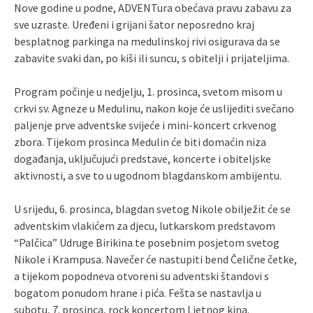
Nove godine u podne, ADVENTura obećava pravu zabavu za
sve uzraste. Uređeni i grijani šator neposredno kraj
besplatnog parkinga na medulinskoj rivi osigurava da se
zabavite svaki dan, po kiši ili suncu, s obitelji i prijateljima.
Program počinje u nedjelju, 1. prosinca, svetom misom u
crkvi sv. Agneze u Medulinu, nakon koje će uslijediti svečano
paljenje prve adventske svijeće i mini-koncert crkvenog
zbora. Tijekom prosinca Medulin će biti domaćin niza
događanja, uključujući predstave, koncerte i obiteljske
aktivnosti, a sve to u ugodnom blagdanskom ambijentu.
U srijedu, 6. prosinca, blagdan svetog Nikole obilježit će se
adventskim vlakićem za djecu, lutkarskom predstavom
“Palčica” Udruge Birikina te posebnim posjetom svetog
Nikole i Krampusa. Navečer će nastupiti bend Čelične četke,
a tijekom popodneva otvoreni su adventski štandovi s
bogatom ponudom hrane i pića. Fešta se nastavlja u
subotu, 7. prosinca, rock koncertom Ljetnog kina.