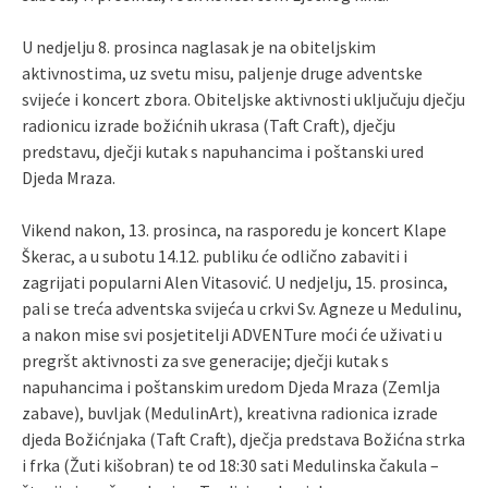
U nedjelju 8. prosinca naglasak je na obiteljskim
aktivnostima, uz svetu misu, paljenje druge adventske
svijeće i koncert zbora. Obiteljske aktivnosti uključuju dječju
radionicu izrade božićnih ukrasa (Taft Craft), dječju
predstavu, dječji kutak s napuhancima i poštanski ured
Djeda Mraza.
Vikend nakon, 13. prosinca, na rasporedu je koncert Klape
Škerac, a u subotu 14.12. publiku će odlično zabaviti i
zagrijati popularni Alen Vitasović. U nedjelju, 15. prosinca,
pali se treća adventska svijeća u crkvi Sv. Agneze u Medulinu,
a nakon mise svi posjetitelji ADVENTure moći će uživati u
pregršt aktivnosti za sve generacije; dječji kutak s
napuhancima i poštanskim uredom Djeda Mraza (Zemlja
zabave), buvljak (MedulinArt), kreativna radionica izrade
djeda Božićnjaka (Taft Craft), dječja predstava Božićna strka
i frka (Žuti kišobran) te od 18:30 sati Medulinska čakula –