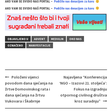
AKO VAM SE SVIDIO NAŠ PORTAL –
Podržite nas donacijom za kavu
AKO VAM SE SVIDIO NAŠ PORTAL –
Podržite nas donacijom za kavu
OBJAVLJENO U
ADVENT
MEDULIN
OKO NAS
OZNAČENO
MANIFESTACIJE
Navigacija
Položeni vijenci
Najavljena “Konferencija
objava
povodom dana sjećanja na
‘NGO – Izazovi 21. stoljeća’:
žrtve Domovinskog rata i
Fokus na izgradnju
dana sjećanja na žrtvu
otpornog civilnog društva
Vukovara i Škabrnje
kroz suradnju”