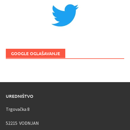
GOOGLE OGLAŠAVANJE
UREDNIŠTVO
Trgovačka 8
52215 VODNJAN