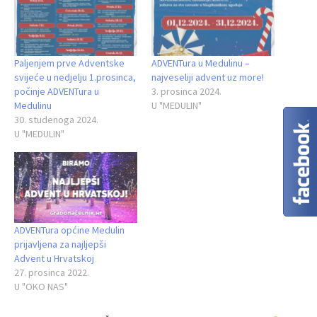
Paljenjem prve Adventske
ADVENTura u Medulinu –
svijeće u nedjelju 1.prosinca,
najveseliji advent uz more!
počinje ADVENTura u
3. prosinca 2024.
Medulinu
U "MEDULIN"
30. studenoga 2024.
U "MEDULIN"
ADVENTura općine Medulin
prijavljena za najljepši
Advent u Hrvatskoj
27. prosinca 2022.
U "OKO NAS"