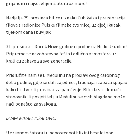
grijanom i najveselijem šatoru uz more!
Nedjelja 29. prosinca bit će u znaku Pub kviza i prezentacije
filova s radionice Pulske filmske tvornice, uz dječji kutak
tijekom dana i buvljak.
31. prosinca – Doček Nove godine u podne uz Nedu Ukraden!
Priprema se nezaboravna fešta i odlična atmosfera uz
kraljicu zabave za sve generacije.
Pridružite nam se u Medulinu na proslavi ovog čarobnog
doba godine, gdje se duh zajednice, tradicija i zabava spajaju
kako bi stvorili prosinac za pamćenje. Bilo da ste domaći
stanovnik ili posjetitelj, u Medulinu se ovih blagdana može
naći ponešto za svakoga.
IZJAVA MIHAEL IDŽAKOVIĆ:
U grijanom šatoru i u neposrednoj blizini besplatnog