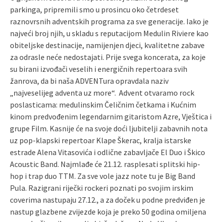
parkinga, pripremili smo u prosincu oko četrdeset
raznovrsnih adventskih programa za sve generacije. Iako je
najveći broj njih, u skladu s reputacijom Medulin Riviere kao
obiteljske destinacije, namijenjen djeci, kvalitetne zabave
za odrasle neće nedostajati. Prije svega koncerata, za koje
su birani izvođači veselih i energičnih repertoara svih
žanrova, da bi naša ADVENTura opravdala naziv
„najveselijeg adventa uz more“. Advent otvaramo rock
poslasticama: medulinskim Čeličnim četkama i Kućnim
kinom predvođenim legendarnim gitaristom Azre, Vještica i
grupe Film. Kasnije će na svoje doći ljubitelji zabavnih nota
uz pop-klapski repertoar Klape Škerac, kralja istarske
estrade Alena Vitasovića i odlične zabavljače El Duo i Škico
Acoustic Band. Najmlađe će 21.12. rasplesati splitski hip-
hop i trap duo TTM. Za sve vole jazz note tu je Big Band
Pula. Razigrani riječki rockeri poznati po svojim irskim
coverima nastupaju 27.12., a za doček u podne predviđen je
nastup glazbene zvijezde koja je preko 50 godina omiljena