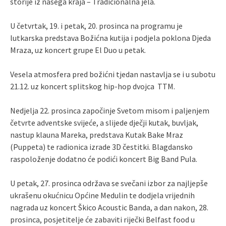
štorije iz našega kraja – Tradicionalna jela.
U četvrtak, 19. i petak, 20. prosinca na programu je
lutkarska predstava Božićna kutija i podjela poklona Djeda
Mraza, uz koncert grupe El Duo u petak.
Vesela atmosfera pred božićni tjedan nastavlja se i u subotu
21.12. uz koncert splitskog hip-hop dvojca TTM.
Nedjelja 22. prosinca započinje Svetom misom i paljenjem
četvrte adventske svijeće, a slijede dječji kutak, buvljak,
nastup klauna Mareka, predstava Kutak Bake Mraz
(Puppeta) te radionica izrade 3D čestitki. Blagdansko
raspoloženje dodatno će podići koncert Big Band Pula.
U petak, 27. prosinca održava se svečani izbor za najljepše
ukrašenu okućnicu Općine Medulin te dodjela vrijednih
nagrada uz koncert Škico Acoustic Banda, a dan nakon, 28.
prosinca, posjetitelje će zabaviti riječki Belfast food u