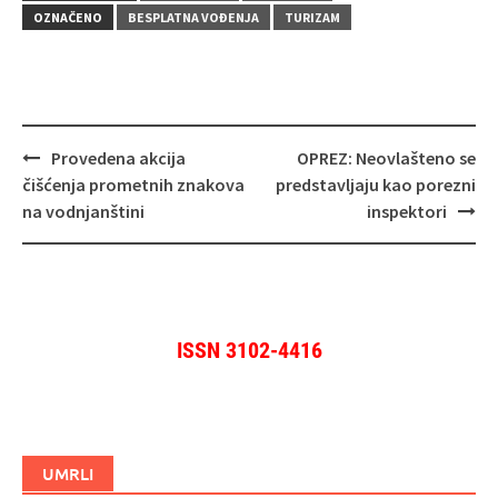
OZNAČENO
BESPLATNA VOĐENJA
TURIZAM
Navigacija
Provedena akcija
OPREZ: Neovlašteno se
objava
čišćenja prometnih znakova
predstavljaju kao porezni
na vodnjanštini
inspektori
ISSN 3102-4416
UMRLI