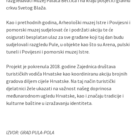
razgledavati Muzej Palača Bettica i na kraju posjetiti glavnu
crkvu Svetog Blaža.
Kao i prethodnih godina, Arheološki muzej Istre i Povijesni i
pomorski muzej sudjelovat će i podržati akciju te će
osigurati besplatan ulaz za sve građane koji taj dan budu
sudjelovali razgledu Pule, u objekte kao što su Arena, pulski
tuneli i Povijesni i pomorski muzej Istre.
Projekt je pokrenula 2018. godine Zajednica društava
turističkih vodiča Hrvatske kao koordiniranu akciju brojnih
gradova diljem cijele Hrvatske. Na taj način turistički
djelatnici žele ukazati na važnost našeg doprinosa
međunarodnom ugledu Hrvatske, kao i značaju tradicije i
kulturne baštine u izražavanju identiteta.
IZVOR: GRAD PULA-POLA