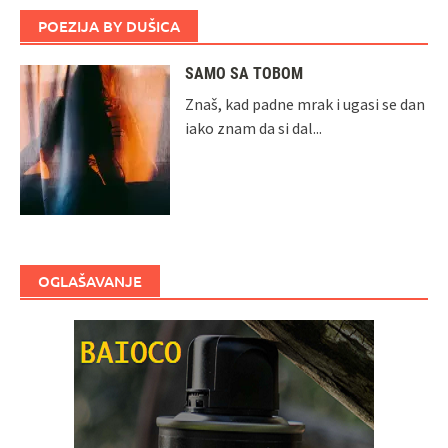
POEZIJA BY DUŠICA
SAMO SA TOBOM
Znaš, kad padne mrak i ugasi se dan
iako znam da si dal...
OGLAŠAVANJE