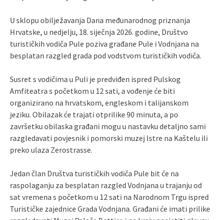
U sklopu obilježavanja Dana međunarodnog priznanja
Hrvatske, u nedjelju, 18. siječnja 2026. godine, Društvo
turističkih vodiča Pule poziva građane Pule i Vodnjana na
besplatan razgled grada pod vodstvom turističkih vodiča.
Susret s vodičima u Puli je predviđen ispred Pulskog
Amfiteatra s početkom u 12 sati, a vođenje će biti
organizirano na hrvatskom, engleskom i talijanskom
jeziku. Obilazak će trajati otprilike 90 minuta, a po
završetku obilaska građani mogu u nastavku detaljno sami
razgledavati povjesnik i pomorski muzej Istre na Kaštelu ili
preko ulaza Zerostrasse.
Jedan član Društva turističkih vodiča Pule bit će na
raspolaganju za besplatan razgled Vodnjana u trajanju od
sat vremena s početkom u 12 sati na Narodnom Trgu ispred
Turističke zajednice Grada Vodnjana. Građani će imati prilike