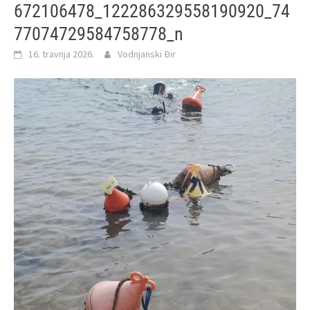
672106478_122286329558190920_74
77074729584758778_n
16. travnja 2026.
Vodnjanski Đir