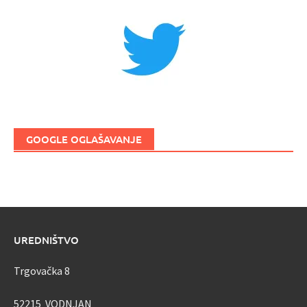
GOOGLE OGLAŠAVANJE
UREDNIŠTVO
Trgovačka 8
52215 VODNJAN