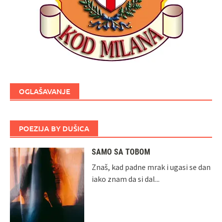
OGLAŠAVANJE
POEZIJA BY DUŠICA
SAMO SA TOBOM
Znaš, kad padne mrak i ugasi se dan
iako znam da si dal...