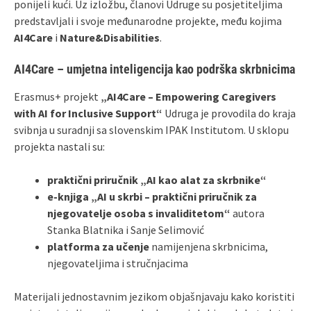
ponijeli kući. Uz izložbu, članovi Udruge su posjetiteljima
predstavljali i svoje međunarodne projekte, među kojima
AI4Care
i
Nature&Disabilities
.
AI4Care – umjetna inteligencija kao podrška skrbnicima
Erasmus+ projekt
„AI4Care – Empowering Caregivers
with AI for Inclusive Support“
Udruga je provodila do kraja
svibnja u suradnji sa slovenskim IPAK Institutom. U sklopu
projekta nastali su:
praktični priručnik „AI kao alat za skrbnike“
e‑knjiga „AI u skrbi – praktični priručnik za
njegovatelje osoba s invaliditetom“
autora
Stanka Blatnika i Sanje Selimović
platforma za učenje
namijenjena skrbnicima,
njegovateljima i stručnjacima
Materijali jednostavnim jezikom objašnjavaju kako koristiti