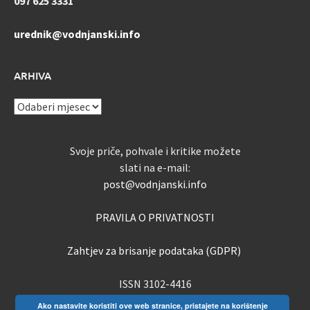
097 625 3331
urednik@vodnjanski.info
ARHIVA
ARHIVA
Svoje priče, pohvale i kritike možete
slati na e-mail:
post@vodnjanski.info
PRAVILA O PRIVATNOSTI
Zahtjev za brisanje podataka (GDPR)
ISSN 3102-4416
Ako nastavite koristiti ove web stranice, pristajete na korištenje