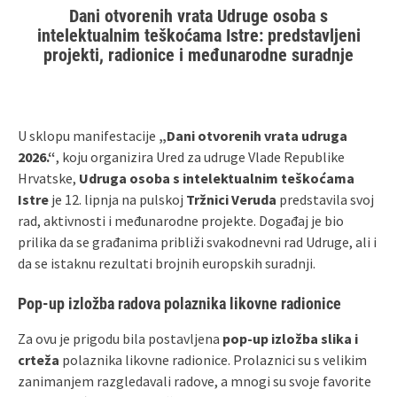
Dani otvorenih vrata Udruge osoba s
intelektualnim teškoćama Istre: predstavljeni
projekti, radionice i međunarodne suradnje
U sklopu manifestacije
„Dani otvorenih vrata udruga
2026.“
, koju organizira Ured za udruge Vlade Republike
Hrvatske,
Udruga osoba s intelektualnim teškoćama
Istre
je 12. lipnja na pulskoj
Tržnici Veruda
predstavila svoj
rad, aktivnosti i međunarodne projekte. Događaj je bio
prilika da se građanima približi svakodnevni rad Udruge, ali i
da se istaknu rezultati brojnih europskih suradnji.
Pop‑up izložba radova polaznika likovne radionice
Za ovu je prigodu bila postavljena
pop‑up izložba slika i
crteža
polaznika likovne radionice. Prolaznici su s velikim
zanimanjem razgledavali radove, a mnogi su svoje favorite