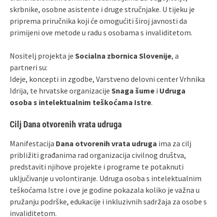
skrbnike, osobne asistente i druge stručnjake. U tijeku je
priprema priručnika koji će omogućiti široj javnosti da
primijeni ove metode u radu s osobama s invaliditetom.
Nositelj projekta je
Socialna zbornica Slovenije
, a
partneri su:
Ideje, koncepti in zgodbe, Varstveno delovni center Vrhnika
Idrija, te hrvatske organizacije
Snaga šume
i
Udruga
osoba s intelektualnim teškoćama Istre
.
Cilj Dana otvorenih vrata udruga
Manifestacija
Dana otvorenih vrata udruga
ima za cilj
približiti građanima rad organizacija civilnog društva,
predstaviti njihove projekte i programe te potaknuti
uključivanje u volontiranje. Udruga osoba s intelektualnim
teškoćama Istre i ove je godine pokazala koliko je važna u
pružanju podrške, edukacije i inkluzivnih sadržaja za osobe s
invaliditetom.