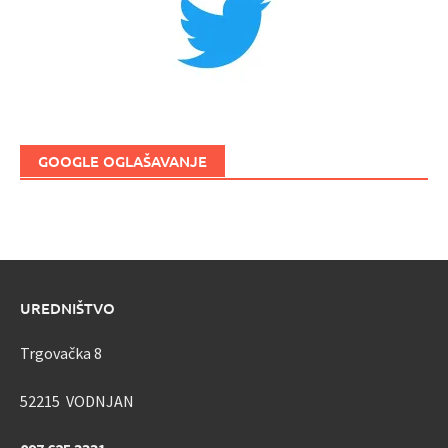
GOOGLE OGLAŠAVANJE
UREDNIŠTVO
Trgovačka 8
52215 VODNJAN