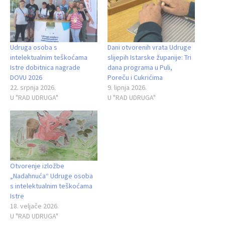
Udruga osoba s
Dani otvorenih vrata Udruge
intelektualnim teškoćama
slijepih Istarske županije: Tri
Istre dobitnica nagrade
dana programa u Puli,
DOVU 2026
Poreču i Cukrićima
22. srpnja 2026.
9. lipnja 2026.
U "RAD UDRUGA"
U "RAD UDRUGA"
Otvorenje izložbe
„Nadahnuća“ Udruge osoba
s intelektualnim teškoćama
Istre
18. veljače 2026.
U "RAD UDRUGA"