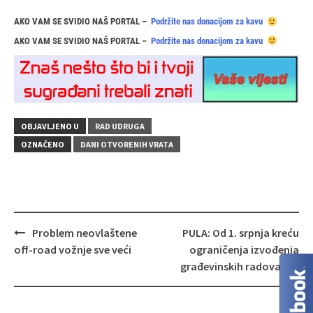
AKO VAM SE SVIDIO NAŠ PORTAL –
Podržite nas donacijom za kavu
AKO VAM SE SVIDIO NAŠ PORTAL –
Podržite nas donacijom za kavu
OBJAVLJENO U
RAD UDRUGA
OZNAČENO
DANI OTVORENIH VRATA
Navigacija
Problem neovlaštene
PULA: Od 1. srpnja kreću
objava
off‑road vožnje sve veći
ograničenja izvođenja
građevinskih radova