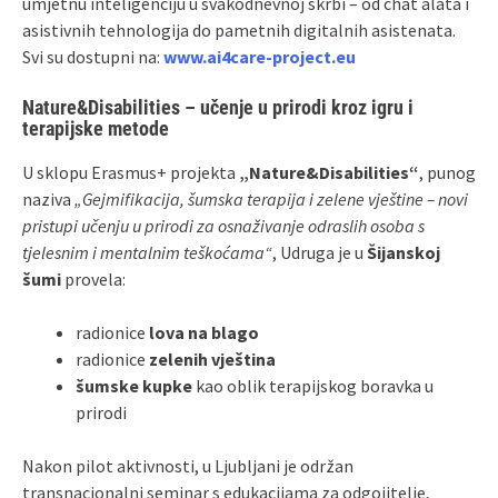
umjetnu inteligenciju u svakodnevnoj skrbi – od chat alata i
asistivnih tehnologija do pametnih digitalnih asistenata.
Svi su dostupni na:
www.ai4care-project.eu
Nature&Disabilities – učenje u prirodi kroz igru i
terapijske metode
U sklopu Erasmus+ projekta
„Nature&Disabilities“
, punog
naziva
„Gejmifikacija, šumska terapija i zelene vještine – novi
pristupi učenju u prirodi za osnaživanje odraslih osoba s
tjelesnim i mentalnim teškoćama“
, Udruga je u
Šijanskoj
šumi
provela:
radionice
lova na blago
radionice
zelenih vještina
šumske kupke
kao oblik terapijskog boravka u
prirodi
Nakon pilot aktivnosti, u Ljubljani je održan
transnacionalni seminar s edukacijama za odgojitelje,